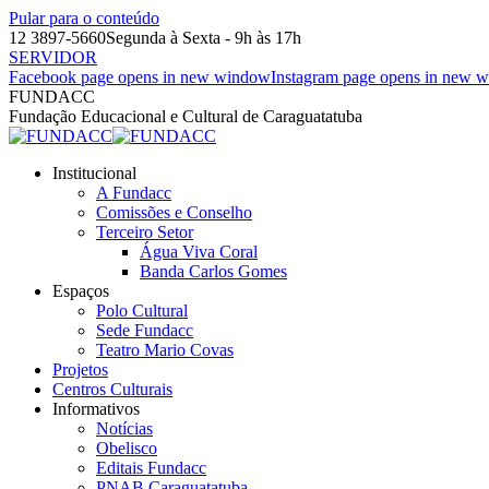
Pular para o conteúdo
12 3897-5660
Segunda à Sexta - 9h às 17h
SERVIDOR
Facebook page opens in new window
Instagram page opens in new 
FUNDACC
Fundação Educacional e Cultural de Caraguatatuba
Institucional
A Fundacc
Comissões e Conselho
Terceiro Setor
Água Viva Coral
Banda Carlos Gomes
Espaços
Polo Cultural
Sede Fundacc
Teatro Mario Covas
Projetos
Centros Culturais
Informativos
Notícias
Obelisco
Editais Fundacc
PNAB Caraguatatuba