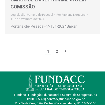
COMISSÃO
Legislação
,
Portaria de Pessoal
Por
Fabiana Nogueira
11 de novembro de 2024
Portaria-de-Pessoal-n°-131-2024Baixar
1
2
Fundacc - Fundação Educacional e Cultural de Caraguatatuba
12 3897-5660 | contato@fundacc.sp.gov.br
Rua Santa Cruz, 396 - Centro - Caraguatatuba/SP | 11660-150