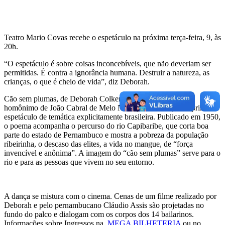
Teatro Mario Covas recebe o espetáculo na próxima terça-feira, 9, às
20h.
“O espetáculo é sobre coisas inconcebíveis, que não deveriam ser
permitidas. É contra a ignorância humana. Destruir a natureza, as
crianças, o que é cheio de vida”, diz Deborah.
Cão sem plumas, de Deborah Colker é baseado no poema
homônimo de João Cabral de Melo Neto (1920-1999), seu primeiro
espetáculo de temática explicitamente brasileira. Publicado em 1950,
o poema acompanha o percurso do rio Capibaribe, que corta boa
parte do estado de Pernambuco e mostra a pobreza da população
ribeirinha, o descaso das elites, a vida no mangue, de “força
invencível e anônima”. A imagem do “cão sem plumas” serve para o
rio e para as pessoas que vivem no seu entorno.
A dança se mistura com o cinema. Cenas de um filme realizado por
Deborah e pelo pernambucano Cláudio Assis são projetadas no
fundo do palco e dialogam com os corpos dos 14 bailarinos.
Informações sobre Ingressos na
MEGA BILHETERIA
ou no