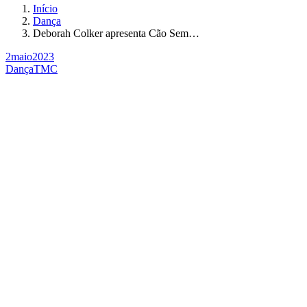
Início
Dança
Deborah Colker apresenta Cão Sem…
2
maio
2023
Dança
TMC