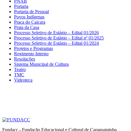
PNAB
Portaria
Portaria de Pessoal
Povos Indígenas
Praça do Caiçara
Prata da Casa
Processo Seletivo de Estágio – Edital 01/2026
Processo Seletivo de Estágio – Edital nº 01/2025
Processo Seletivo de Estágio – Edital 01/2024
Projetos e Programas
Regimento Interno
Resoluções
Sistema Municipal de Cultura
Teatro
TMC
Videoteca
Fundacc - Fundação Educacional e Cultural de Caraguatatuba