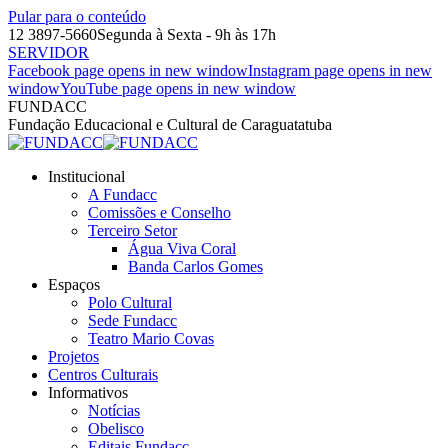
Pular para o conteúdo
12 3897-5660
Segunda à Sexta - 9h às 17h
SERVIDOR
Facebook page opens in new window
Instagram page opens in new
window
YouTube page opens in new window
FUNDACC
Fundação Educacional e Cultural de Caraguatatuba
Institucional
A Fundacc
Comissões e Conselho
Terceiro Setor
Água Viva Coral
Banda Carlos Gomes
Espaços
Polo Cultural
Sede Fundacc
Teatro Mario Covas
Projetos
Centros Culturais
Informativos
Notícias
Obelisco
Editais Fundacc