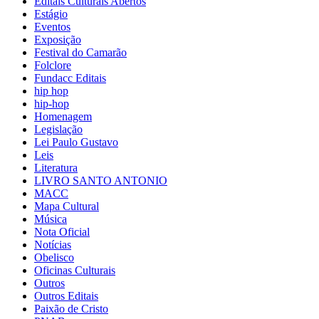
Editais Culturais Abertos
Estágio
Eventos
Exposição
Festival do Camarão
Folclore
Fundacc Editais
hip hop
hip-hop
Homenagem
Legislação
Lei Paulo Gustavo
Leis
Literatura
LIVRO SANTO ANTONIO
MACC
Mapa Cultural
Música
Nota Oficial
Notícias
Obelisco
Oficinas Culturais
Outros
Outros Editais
Paixão de Cristo