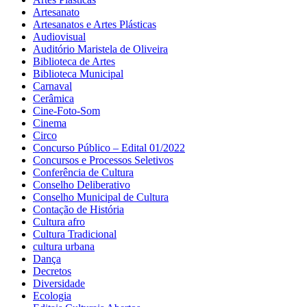
Artesanato
Artesanatos e Artes Plásticas
Audiovisual
Auditório Maristela de Oliveira
Biblioteca de Artes
Biblioteca Municipal
Carnaval
Cerâmica
Cine-Foto-Som
Cinema
Circo
Concurso Público – Edital 01/2022
Concursos e Processos Seletivos
Conferência de Cultura
Conselho Deliberativo
Conselho Municipal de Cultura
Contação de História
Cultura afro
Cultura Tradicional
cultura urbana
Dança
Decretos
Diversidade
Ecologia