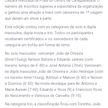
Caiçara realizada na Praia do Centro de Caraguatatuba. O
número de inscritos superou a expectativa da organização
e ganhou uma atração a mais com canoeiros de 1ª viagem
que deram um show a parte.
Esta edição contou com as categorias de solo e dupla
masculino, dupla mista e trio. Todos os participantes
receberam certificados e os vencedores de cada
categoria um troféu em forma de remo.
No solo masculino venceram João de Oliveira
(6min15seg), Nelson Batista e Eduardo salinas (com
mesmo tempo de 6´40) e José Antonio (7min). Venceram
na dupla masculina João de Oliveira e João Henrique (com
os mesmo 6min15seg), Adilson e Manoel (6´40) e Nelson
e Dionísio (6´45). Na mista destaque para Ari Antonio e
Maria Aurean (7´40), Eduardo e Rosa (9) e Francisco Rosa
do Nascimento e Vanessa de Carvalho (9´10).
Na categoria trio, a classificação ficou com Toninho, João