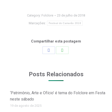
Category:
Folclore
23 de julho de 2018
Marcações:
Festival do Camarão 2018
Compartilhar esta postagem
Share
Share
on
on
Facebook
WhatsApp
Posts Relacionados
‘Patrimônio, Arte e Ofício’ é tema do Folclore em Festa
neste sábado
19 de agosto de 2025