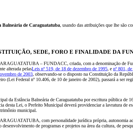
Balneária de Caraguatatuba
, usando das atribuições que lhe são
STITUIÇÃO, SEDE, FORO E FINALIDADE DA F
UBA – FUNDACC, criada, com a denominação de Fundação Cultu
nte alterada pelas
Leis nº 519, de 18 de dezembro de 1995
, e
nº 801, d
 novembro de 2003
, observando-se o disposto na Constituição da Repúbli
iro (Lei Federal nº 10.406, de 10 de janeiro de 2002), passará a ser reg
al da Estância Balneária de Caraguatatuba por escritura pública de 16 
ia desta Lei, o Prefeito Municipal deverá providenciar a lavratura de es
atrimônio municipal.
 com personalidade jurídica própria, autonomia administrativa,
o desenvolvimento de programas e projetos na área da cultura, de pesqu