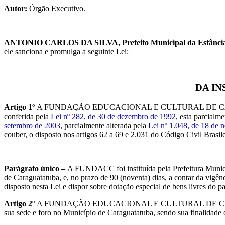
Autor:
Órgão Executivo.
ANTONIO CARLOS DA SILVA, Prefeito Municipal da Estância 
ele sanciona e promulga a seguinte Lei:
DA IN
Artigo 1º
A FUNDAÇÃO EDUCACIONAL E CULTURAL DE CARAGUATAT
conferida pela
Lei nº 282, de 30 de dezembro de 1992
, esta parcialme
setembro de 2003
, parcialmente alterada pela
Lei nº 1.048, de 18 de
couber, o disposto nos artigos 62 a 69 e 2.031 do Código Civil Brasile
Parágrafo único –
A FUNDACC foi instituída pela Prefeitura Municip
de Caraguatatuba, e, no prazo de 90 (noventa) dias, a contar da vigênc
disposto nesta Lei e dispor sobre dotação especial de bens livres do p
Artigo 2º
A FUNDAÇÃO EDUCACIONAL E CULTURAL DE CARAGUATATUBA,
sua sede e foro no Município de Caraguatatuba, sendo sua finalidade 