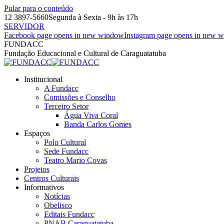
Pular para o conteúdo
12 3897-5660
Segunda à Sexta - 9h às 17h
SERVIDOR
Facebook page opens in new window
Instagram page opens in new 
FUNDACC
Fundação Educacional e Cultural de Caraguatatuba
Institucional
A Fundacc
Comissões e Conselho
Terceiro Setor
Água Viva Coral
Banda Carlos Gomes
Espaços
Polo Cultural
Sede Fundacc
Teatro Mario Covas
Projetos
Centros Culturais
Informativos
Notícias
Obelisco
Editais Fundacc
PNAB Caraguatatuba