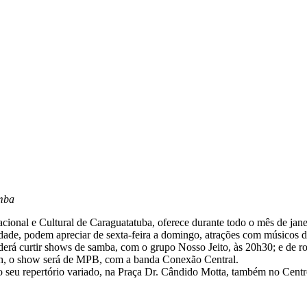
amba
ional e Cultural de Caraguatatuba, oferece durante todo o mês de jan
idade, podem apreciar de sexta-feira a domingo, atrações com músicos d
poderá curtir shows de samba, com o grupo Nosso Jeito, às 20h30; e de 
2h, o show será de MPB, com a banda Conexão Central.
 seu repertório variado, na Praça Dr. Cândido Motta, também no Cent