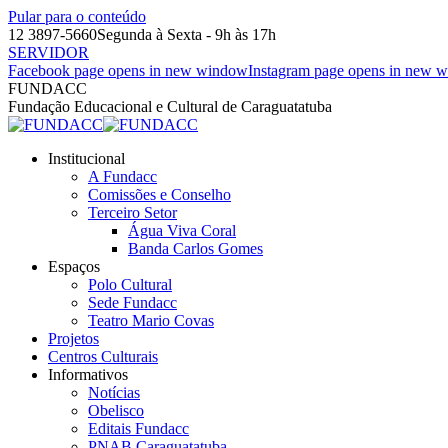
Pular para o conteúdo
12 3897-5660
Segunda à Sexta - 9h às 17h
SERVIDOR
Facebook page opens in new window
Instagram page opens in new 
FUNDACC
Fundação Educacional e Cultural de Caraguatatuba
Institucional
A Fundacc
Comissões e Conselho
Terceiro Setor
Água Viva Coral
Banda Carlos Gomes
Espaços
Polo Cultural
Sede Fundacc
Teatro Mario Covas
Projetos
Centros Culturais
Informativos
Notícias
Obelisco
Editais Fundacc
PNAB Caraguatatuba