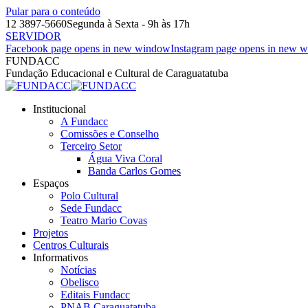
Pular para o conteúdo
12 3897-5660
Segunda à Sexta - 9h às 17h
SERVIDOR
Facebook page opens in new window
Instagram page opens in new 
FUNDACC
Fundação Educacional e Cultural de Caraguatatuba
Institucional
A Fundacc
Comissões e Conselho
Terceiro Setor
Água Viva Coral
Banda Carlos Gomes
Espaços
Polo Cultural
Sede Fundacc
Teatro Mario Covas
Projetos
Centros Culturais
Informativos
Notícias
Obelisco
Editais Fundacc
PNAB Caraguatatuba