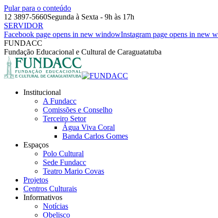
Pular para o conteúdo
12 3897-5660
Segunda à Sexta - 9h às 17h
SERVIDOR
Facebook page opens in new window
Instagram page opens in new 
FUNDACC
Fundação Educacional e Cultural de Caraguatatuba
Institucional
A Fundacc
Comissões e Conselho
Terceiro Setor
Água Viva Coral
Banda Carlos Gomes
Espaços
Polo Cultural
Sede Fundacc
Teatro Mario Covas
Projetos
Centros Culturais
Informativos
Notícias
Obelisco