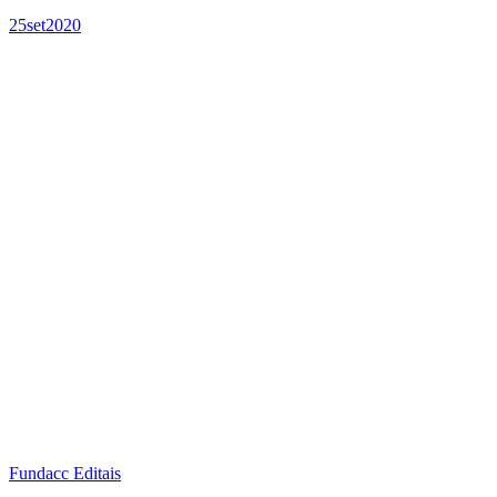
25
set
2020
Fundacc Editais