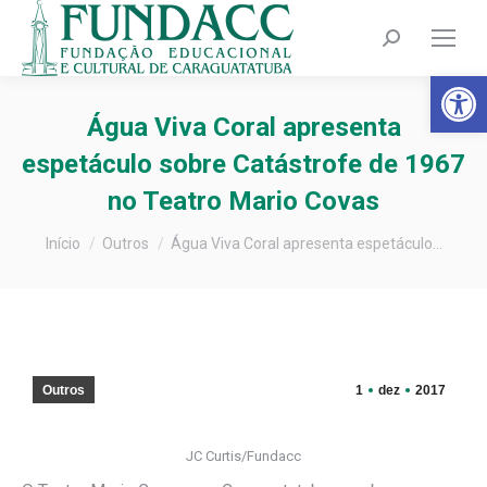
Search:
Barra de Fer
Água Viva Coral apresenta
espetáculo sobre Catástrofe de 1967
no Teatro Mario Covas
Você está aqui:
Início
Outros
Água Viva Coral apresenta espetáculo…
Outros
1
dez
2017
JC Curtis/Fundacc