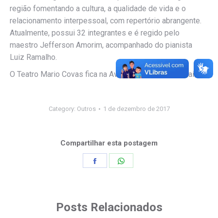
região fomentando a cultura, a qualidade de vida e o
relacionamento interpessoal, com repertório abrangente.
Atualmente, possui 32 integrantes e é regido pelo
maestro Jefferson Amorim, acompanhado do pianista
Luiz Ramalho.
O Teatro Mario Covas fica na Avenida Goiás, 187, Indaiá.
Category:
Outros
1 de dezembro de 2017
Compartilhar esta postagem
Share
Share
on
on
Facebook
WhatsApp
Posts Relacionados