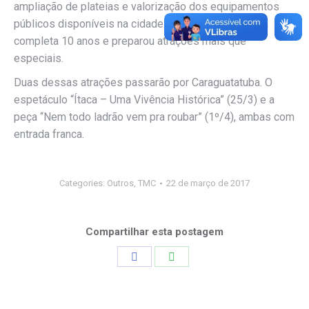
ampliação de plateias e valorização dos equipamentos
públicos disponíveis na cidade. Em 2017 o programa
completa 10 anos e preparou atrações mais que
especiais.
Duas dessas atrações passarão por Caraguatatuba. O
espetáculo “Ítaca – Uma Vivência Histórica” (25/3) e a
peça “Nem todo ladrão vem pra roubar” (1º/4), ambas com
entrada franca.
Categories:
Outros
,
TMC
22 de março de 2017
Compartilhar esta postagem
Share
Share
on
on
Facebook
WhatsApp