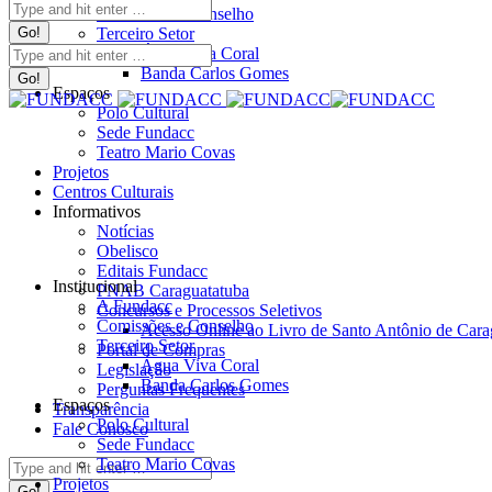
Search:
Comissões e Conselho
Terceiro Setor
Search:
Água Viva Coral
Banda Carlos Gomes
Espaços
Polo Cultural
Sede Fundacc
Teatro Mario Covas
Projetos
Centros Culturais
Informativos
Notícias
Obelisco
Editais Fundacc
Institucional
PNAB Caraguatatuba
A Fundacc
Concursos e Processos Seletivos
Comissões e Conselho
Acesso Online ao Livro de Santo Antônio de Cara
Terceiro Setor
Portal de Compras
Água Viva Coral
Legislação
Banda Carlos Gomes
Perguntas Frequentes
Espaços
Transparência
Polo Cultural
Fale Conosco
Sede Fundacc
Teatro Mario Covas
Search:
Projetos