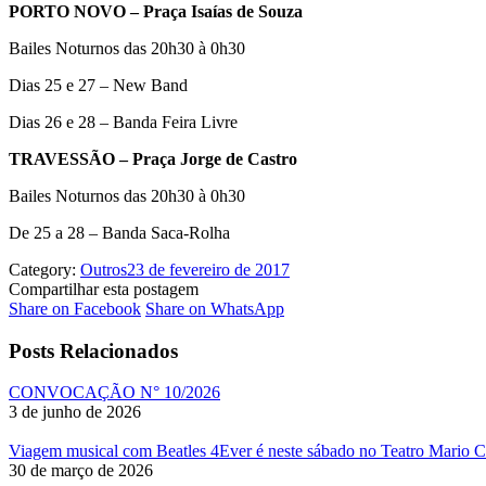
PORTO NOVO – Praça Isaías de Souza
Bailes Noturnos das 20h30 à 0h30
Dias 25 e 27 – New Band
Dias 26 e 28 – Banda Feira Livre
TRAVESSÃO – Praça Jorge de Castro
Bailes Noturnos das 20h30 à 0h30
De 25 a 28 – Banda Saca-Rolha
Category:
Outros
23 de fevereiro de 2017
Compartilhar esta postagem
Share
Share
Share on Facebook
Share on WhatsApp
on
on
Facebook
WhatsApp
Posts Relacionados
CONVOCAÇÃO N° 10/2026
3 de junho de 2026
Viagem musical com Beatles 4Ever é neste sábado no Teatro Mario 
30 de março de 2026