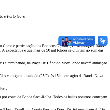
são e Porto Novo
 o Corso e participação dos Bonecos Gigantes, carros antigos, Banda
A expectativa é que mais de 50 mil foliões se divirtam ao som das
rris e terminando, na Praça Dr. Cândido Motta, onde haverá animação
ês. Elas começam no sábado (25/2), às 15h, com agito da Banda Nova
ivre.
fica por conta da Banda Saca-Rolha. Todos os bailes noturnos começam
r Bloco. Erzulla de Araújo Souza, a Dona Zú, foi presidente da Liga