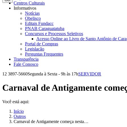
Centros Culturais
Informativos
Notícias
Obelisco
Editais Fundacc
PNAB Caraguatatuba
Concursos e Processos Seletivos
Acesso Online ao Livro de Santo Antônio de Cara
Portal de Compras
Legislação
Perguntas Frequentes
Transparência
Fale Conosco
12 3897-5660
Segunda à Sexta - 9h às 17h
SERVIDOR
Facebook
Instagram
YouTube
page
page
page
Carnaval de Antigamente começ
opens
opens
opens
in
in
in
new
new
new
Você está aqui:
window
window
window
Início
Outros
Carnaval de Antigamente começa nesta…