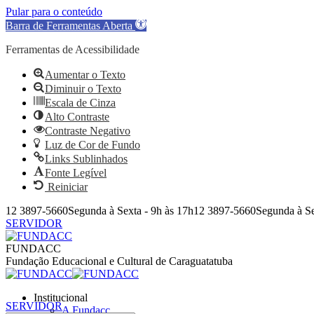
Pular para o conteúdo
Barra de Ferramentas Aberta
Ferramentas de Acessibilidade
Aumentar o Texto
Diminuir o Texto
Escala de Cinza
Alto Contraste
Contraste Negativo
Luz de Cor de Fundo
Links Sublinhados
Fonte Legível
Reiniciar
Pular
12 3897-5660
Segunda à Sexta - 9h às 17h
12 3897-5660
Segunda à Se
para
SERVIDOR
o
Facebook
Instagram
YouTube
Facebook
Instagram
YouTube
conteúdo
page
page
page
page
page
page
FUNDACC
opens
opens
opens
opens
opens
opens
Fundação Educacional e Cultural de Caraguatatuba
in
in
in
in
in
in
new
new
new
new
new
new
Institucional
window
window
window
window
window
window
SERVIDOR
A Fundacc