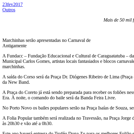
23
fev
2017
Outros
Mais de 50 mil 
Marchinhas serão apresentadas no Carnaval de
Antigamente
A Fundacc – Fundação Educacional e Cultural de Caraguatatuba – dará 
Municipal Carlos Gomes, artistas locais fantasiados e blocos carnav
marchinhas.
A saída do Corso será da Praça Dr. Diógenes Ribeiro de Lima (Praça 
da New Band.
A Praça do Coreto já está sendo preparada para receber os foliões ne
Era. À noite, o comando do baile será da Banda Feira Livre.
No Porto Novo os bailes populares serão na Praça Isaías de Souza, s
A Folia Popular também será realizada no Travessão, na Praça Jorge d
às 20h30 e vão até a 0h30.
Este ano haverá entrega do Troféu Dona Zu para os melhores Folião e