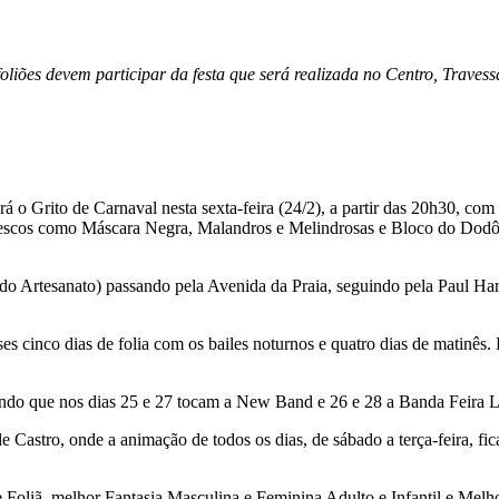
foliões devem participar da festa que será realizada no Centro, Traves
o Grito de Carnaval nesta sexta-feira (24/2), a partir das 20h30, com
alescos como Máscara Negra, Malandros e Melindrosas e Bloco do Dodô. 
do Artesanato) passando pela Avenida da Praia, seguindo pela Paul Ha
sses cinco dias de folia com os bailes noturnos e quatro dias de matin
endo que nos dias 25 e 27 tocam a New Band e 26 e 28 a Banda Feira L
e Castro, onde a animação de todos os dias, de sábado a terça-feira, 
 Foliã, melhor Fantasia Masculina e Feminina Adulto e Infantil e Melho