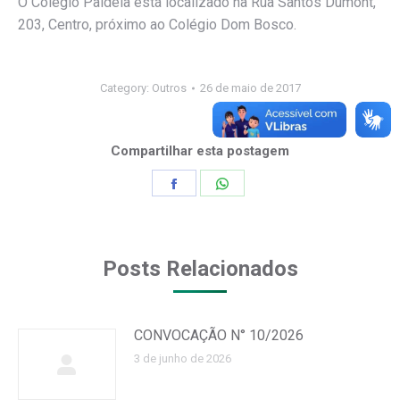
O Colégio Paideia está localizado na Rua Santos Dumont,
203, Centro, próximo ao Colégio Dom Bosco.
Category:
Outros
26 de maio de 2017
Compartilhar esta postagem
Share
Share
on
on
Facebook
WhatsApp
Posts Relacionados
CONVOCAÇÃO N° 10/2026
3 de junho de 2026