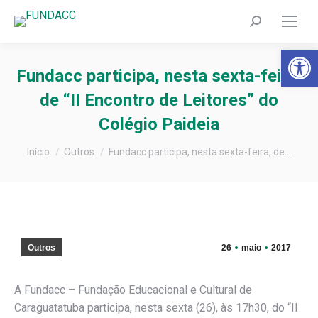
Search:
Barra de Fer
Fundacc participa, nesta sexta-feira,
de “II Encontro de Leitores” do
Colégio Paideia
Você está aqui:
Início
Outros
Fundacc participa, nesta sexta-feira, de…
Outros
26
maio
2017
A Fundacc – Fundação Educacional e Cultural de
Caraguatatuba participa, nesta sexta (26), às 17h30, do “II