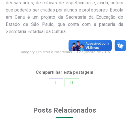
dessas artes, de críticas de espetáculos e, ainda, outras
que poderão ser criadas por alunos e professores. Escola
em Cena é um projeto da Secretaria da Educação do
Estado de São Paulo, que conta com a parceria da
Secretaria Estadual da Cultura.
Category:
Projetos e Programas
1 de janeiro de 2015
Compartilhar esta postagem
Share
Share
on
on
Facebook
WhatsApp
Posts Relacionados