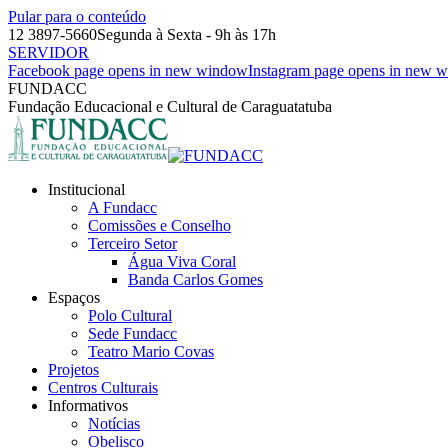
Pular para o conteúdo
12 3897-5660
Segunda à Sexta - 9h às 17h
SERVIDOR
Facebook page opens in new window
Instagram page opens in new 
FUNDACC
Fundação Educacional e Cultural de Caraguatatuba
Institucional
A Fundacc
Comissões e Conselho
Terceiro Setor
Água Viva Coral
Banda Carlos Gomes
Espaços
Polo Cultural
Sede Fundacc
Teatro Mario Covas
Projetos
Centros Culturais
Informativos
Notícias
Obelisco