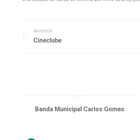
Project
ANTERIOR
navigation
Cineclube
Previous
project:
Banda Municipal Carlos Gomes