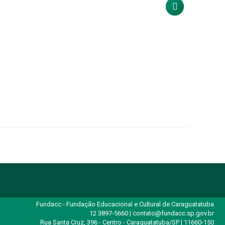
Fundacc - Fundação Educacional e Cultural de Caraguatatuba
12 3897-5660 | contato@fundacc.sp.gov.br
Rua Santa Cruz, 396 - Centro - Caraguatatuba/SP | 11660-150