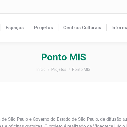
Espaços
Projetos
Centros Culturais
Inform
Ponto MIS
Você está aqui:
Início
Projetos
Ponto MIS
 São Paulo e Governo do Estado de São Paulo, de difusão audi
 e oficinas gratuitas. O projeto é realizado da Videoteca Lúcio 