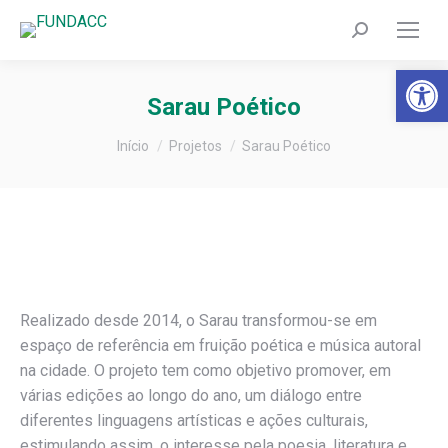
Search:
Barra de Fer
Sarau Poético
Você está aqui:
Início
Projetos
Sarau Poético
Realizado desde 2014, o Sarau transformou-se em
espaço de referência em fruição poética e música autoral
na cidade. O projeto tem como objetivo promover, em
várias edições ao longo do ano, um diálogo entre
diferentes linguagens artísticas e ações culturais,
estimulando assim, o interesse pela poesia, literatura e