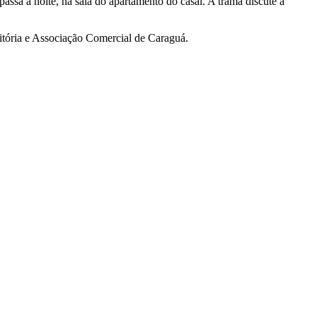
ssa à noite, na sala do apartamento do casal. A trama discute a
itória e Associação Comercial de Caraguá.