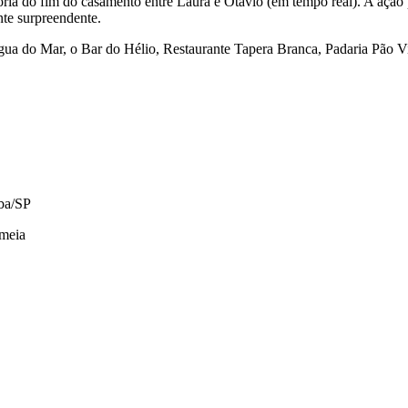
ria do fim do casamento entre Laura e Otávio (em tempo real). A ação pa
te surpreendente.
Água do Mar, o Bar do Hélio, Restaurante Tapera Branca, Padaria Pão V
uba/SP
 meia