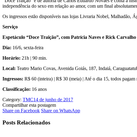
“Doce Traição” é de autoria de Carlos Eduardo Novaes e conta a histó
independência do sexo em relação ao amor, com um final absolutamen
Os ingressos estão disponíveis nas lojas Livraria Nobel, Malhadão, 
Serviço
Espetáculo “Doce Traição”, com Patrícia Naves e Rick Carvalho
Dia:
16/6, sexta-feira
Horário:
21h | 90 min.
Local:
Teatro Mario Covas, Avenida Goiás, 187, Indaiá, Caraguatat
Ingressos:
R$ 60 (inteira) | R$ 30 (meia) | Até o dia 15, todos pagam
Classificação:
16 anos
Category:
TMC
14 de junho de 2017
Compartilhar esta postagem
Share
Share
Share on Facebook
Share on WhatsApp
on
on
Facebook
WhatsApp
Posts Relacionados