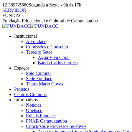
Pular
12 3897-5660
Segunda à Sexta - 9h às 17h
para
SERVIDOR
o
Facebook
Instagram
YouTube
FUNDACC
conteúdo
page
page
page
Fundação Educacional e Cultural de Caraguatatuba
opens
opens
opens
in
in
in
Institucional
new
new
new
A Fundacc
window
window
window
Comissões e Conselho
Terceiro Setor
Água Viva Coral
Banda Carlos Gomes
Espaços
Polo Cultural
Sede Fundacc
Teatro Mario Covas
Projetos
Centros Culturais
Informativos
Notícias
Obelisco
Editais Fundacc
PNAB Caraguatatuba
Concursos e Processos Seletivos
Acesso Online ao Livro de Santo Antônio de Cara