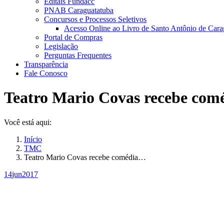
Editais Fundacc
PNAB Caraguatatuba
Concursos e Processos Seletivos
Acesso Online ao Livro de Santo Antônio de Cara
Portal de Compras
Legislação
Perguntas Frequentes
Transparência
Fale Conosco
Teatro Mario Covas recebe comé
Você está aqui:
Início
TMC
Teatro Mario Covas recebe comédia…
14
jun
2017