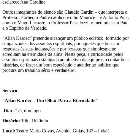
esclarece Ana Carolina.
Outros integrantes do elenco são Claudio Gardin – que interpreta o
Professor Fortier, o Padre católico e o tio Maurice – e Antonio Pina,
como o Mago Lacazze, o Professor Pestalozzi, o médium Jean Paul
e o Espírito da Verdade.
“Allan Kardec” pretende alcançar um público eclético, formado por
simpatizantes dos assuntos espirituais, por aqueles que buscam
respostas às suas indagações e por pessoas que simplesmente
acreditam na eternidade da alma. Nesta peça, a curiosidade pelos
assuntos espirituais está ligada ao objetivo da equipe em contar boas
histórias, de fazer um bom espetáculo e atender ao público que
procura um trabalho sério e verdadeiro.
Serviço
“Allan Kardec – Um Olhar Para a Eternidade”
Dia:
21/5, domingo
Horário:
19h | 1h20min.
Local:
Teatro Mario Covas, Avenida Goiás, 187 – Indaiá