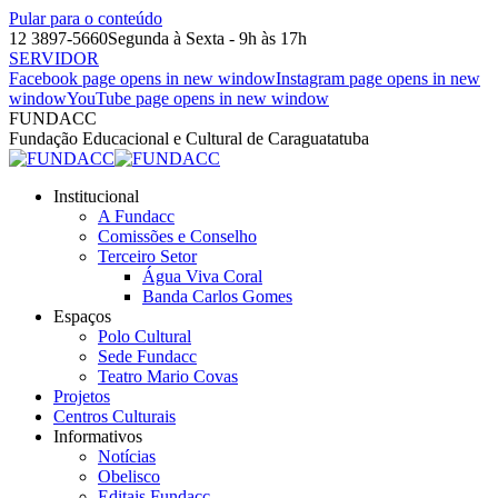
Pular para o conteúdo
12 3897-5660
Segunda à Sexta - 9h às 17h
SERVIDOR
Facebook page opens in new window
Instagram page opens in new
window
YouTube page opens in new window
FUNDACC
Fundação Educacional e Cultural de Caraguatatuba
Institucional
A Fundacc
Comissões e Conselho
Terceiro Setor
Água Viva Coral
Banda Carlos Gomes
Espaços
Polo Cultural
Sede Fundacc
Teatro Mario Covas
Projetos
Centros Culturais
Informativos
Notícias
Obelisco
Editais Fundacc