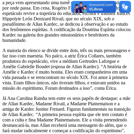
a peça vem apresentando uma turnê com casas lotadas nas cidades
por onde passa. Em cena, Rogério Fabiano, ator e produtor do
espetáculo revive a trajetória do educador, escritor e tradutor francês
Hippolyte León Denizard Rivail, que no século XIX, sob o
pseudônimo de Allan Kardec, se dedicou à observação e ao estudo
dos fenômenos espíritas. A codificação da Doutrina Espírita colocou
Kardec na galeria dos grandes missionários e benfeitores da
humanidade.
A maioria do elenco se divide entre dois, três ou mais personagens e
faz isso com maestria. No palco, a atriz Érica Collares, também
produtora do espetáculo, vive a médium Gertrudes Laforgue e
Amélie Gabrielle Boudet (esposa de Allan Kardec). “A história de
Amélie e Kardec é muito bonita. Eles eram companheiros em uma
vida passada e se reencontram no século XIX. Foi amor à primeira
vista. Eram filhos únicos, não tiveram filhos, e estavam unidos na
missão do espiritismo. Foram destinados a isso”, conta Érica.
Já Ana Carolina Rainha tem entre os seus papéis de destaque: a mãe
de Allan Kardec, Madame Rivail, a Madame Plainemaison e a
amiga de Kardec Justine Frenard. Figuras fundamentais na transição
de Allan Kardec. “A primeira pessoa espírita que ele tem contato é
com a culta e fina Madame Plainemaison. Ele a visita pretendendo
desmascará-la, mas Allan receberá uma mensagem do além, que o
fará mudar radicalmente e começar a codificação do espiritismo”,