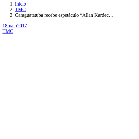
Início
TMC
Caraguatatuba recebe espetáculo “Allan Kardec…
18
maio
2017
TMC