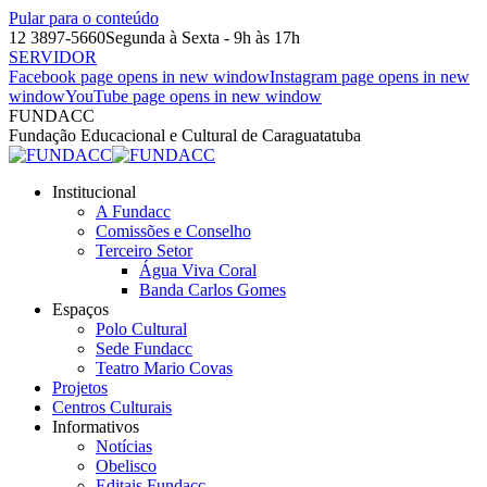
Pular para o conteúdo
12 3897-5660
Segunda à Sexta - 9h às 17h
SERVIDOR
Facebook page opens in new window
Instagram page opens in new
window
YouTube page opens in new window
FUNDACC
Fundação Educacional e Cultural de Caraguatatuba
Institucional
A Fundacc
Comissões e Conselho
Terceiro Setor
Água Viva Coral
Banda Carlos Gomes
Espaços
Polo Cultural
Sede Fundacc
Teatro Mario Covas
Projetos
Centros Culturais
Informativos
Notícias
Obelisco
Editais Fundacc