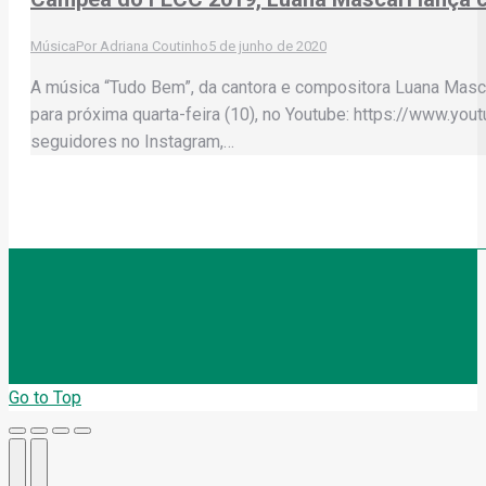
Música
Por
Adriana Coutinho
5 de junho de 2020
A música “Tudo Bem”, da cantora e compositora Luana Masca
para próxima quarta-feira (10), no Youtube: https://www.
seguidores no Instagram,…
Go to Top