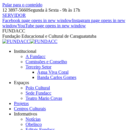
Pular para o conteúdo
12 3897-5660
Segunda à Sexta - 9h às 17h
SERVIDOR
Facebook page opens in new window
Instagram page opens in new
window
YouTube page opens in new window
FUNDACC
Fundação Educacional e Cultural de Caraguatatuba
Institucional
A Fundacc
Comissões e Conselho
Terceiro Setor
Água Viva Coral
Banda Carlos Gomes
Espaços
Polo Cultural
Sede Fundacc
Teatro Mario Covas
Projetos
Centros Culturais
Informativos
Notícias
Obelisco
Editais Fundacc