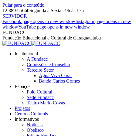
Pular para o conteúdo
12 3897-5660
Segunda à Sexta - 9h às 17h
SERVIDOR
Facebook page opens in new window
Instagram page opens in new
window
YouTube page opens in new window
FUNDACC
Fundação Educacional e Cultural de Caraguatatuba
Institucional
A Fundacc
Comissões e Conselho
Terceiro Setor
Água Viva Coral
Banda Carlos Gomes
Espaços
Polo Cultural
Sede Fundacc
Teatro Mario Covas
Projetos
Centros Culturais
Informativos
Notícias
Obelisco
Editais Fundacc