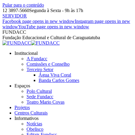
Pular para o conteúdo
12 3897-5660
Segunda à Sexta - 9h às 17h
SERVIDOR
Facebook page opens in new window
Instagram page opens in new
window
YouTube page opens in new window
FUNDACC
Fundação Educacional e Cultural de Caraguatatuba
Institucional
A Fundacc
Comissões e Conselho
Terceiro Setor
Água Viva Coral
Banda Carlos Gomes
Espaços
Polo Cultural
Sede Fundacc
Teatro Mario Covas
Projetos
Centros Culturais
Informativos
Notícias
Obelisco
Editais Fundacc