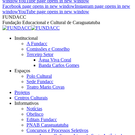
window
YouTube page opens in new window
Facebook page opens in new window
Instagram page opens in new
window
YouTube page opens in new window
FUNDACC
Fundação Educacional e Cultural de Caraguatatuba
Institucional
A Fundacc
Comissões e Conselho
Terceiro Setor
Água Viva Coral
Banda Carlos Gomes
Espaços
Polo Cultural
Sede Fundacc
Teatro Mario Covas
Projetos
Centros Culturais
Informativos
Notícias
Obelisco
Editais Fundacc
PNAB Caraguatatuba
Concursos e Processos Seletivos