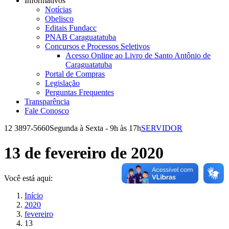
Informativos
Notícias
Obelisco
Editais Fundacc
PNAB Caraguatatuba
Concursos e Processos Seletivos
Acesso Online ao Livro de Santo Antônio de
Caraguatatuba
Portal de Compras
Legislação
Perguntas Frequentes
Transparência
Fale Conosco
12 3897-5660
Segunda à Sexta - 9h às 17h
SERVIDOR
Facebook
Instagram
YouTube
page
page
page
13 de fevereiro de 2020
opens
opens
opens
in
in
in
new
new
new
Você está aqui:
window
window
window
Início
2020
fevereiro
13