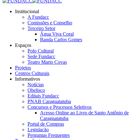
opens
opens
opens
opens
opens
opens
in
in
in
in
in
in
Institucional
new
new
new
new
new
new
A Fundacc
window
window
window
window
window
window
Comissões e Conselho
Terceiro Setor
Água Viva Coral
Banda Carlos Gomes
Espaços
Polo Cultural
Sede Fundacc
Teatro Mario Covas
Projetos
Centros Culturais
Informativos
Notícias
Obelisco
Editais Fundacc
PNAB Caraguatatuba
Concursos e Processos Seletivos
Acesso Online ao Livro de Santo Antônio de
Caraguatatuba
Portal de Compras
Legislação
Perguntas Frequentes