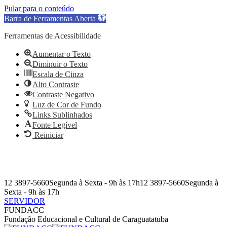
Pular para o conteúdo
Barra de Ferramentas Aberta
Ferramentas de Acessibilidade
Aumentar o Texto
Diminuir o Texto
Escala de Cinza
Alto Contraste
Contraste Negativo
Luz de Cor de Fundo
Links Sublinhados
Fonte Legível
Reiniciar
Pular
para
o
conteúdo
12 3897-5660
Segunda à Sexta - 9h às 17h
12 3897-5660
Segunda à
Sexta - 9h às 17h
SERVIDOR
Facebook
Instagram
YouTube
Facebook
Instagram
YouTube
FUNDACC
page
page
page
page
page
page
Fundação Educacional e Cultural de Caraguatatuba