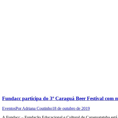
Fundacc participa do 3º Caraguá Beer Festival com m
Eventos
Por
Adriana Coutinho
18 de outubro de 2019
A Fundacc – Fundação Educacional e Cultural de Caraguatatuba está p