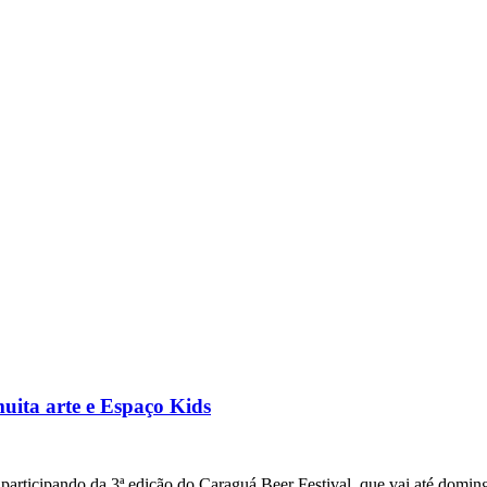
uita arte e Espaço Kids
articipando da 3ª edição do Caraguá Beer Festival, que vai até doming