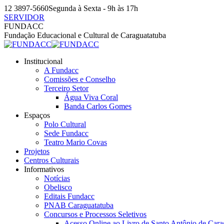
Pular
12 3897-5660
Segunda à Sexta - 9h às 17h
para
SERVIDOR
o
Facebook
Instagram
YouTube
FUNDACC
conteúdo
page
page
page
Fundação Educacional e Cultural de Caraguatatuba
opens
opens
opens
in
in
in
Institucional
new
new
new
A Fundacc
window
window
window
Comissões e Conselho
Terceiro Setor
Água Viva Coral
Banda Carlos Gomes
Espaços
Polo Cultural
Sede Fundacc
Teatro Mario Covas
Projetos
Centros Culturais
Informativos
Notícias
Obelisco
Editais Fundacc
PNAB Caraguatatuba
Concursos e Processos Seletivos
Acesso Online ao Livro de Santo Antônio de Cara