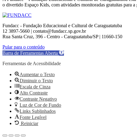
o divertido Espaço Kids, com atividades monitoradas gratuitas para 
Fundacc - Fundação Educacional e Cultural de Caraguatatuba
12 3897-5660 | contato@fundacc.sp.gov.br
Rua Santa Cruz, 396 - Centro - Caraguatatuba/SP | 11660-150
Go
Pular para o conteúdo
to
Barra de Ferramentas Aberta
Top
Ferramentas de Acessibilidade
Aumentar o Texto
Diminuir o Texto
Escala de Cinza
Alto Contraste
Contraste Negativo
Luz de Cor de Fundo
Links Sublinhados
Fonte Legível
Reiniciar