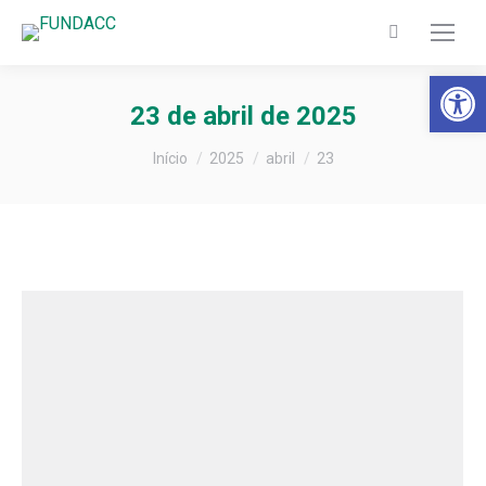
Search:
Barra de Fer
23 de abril de 2025
Você está aqui:
Início
2025
abril
23