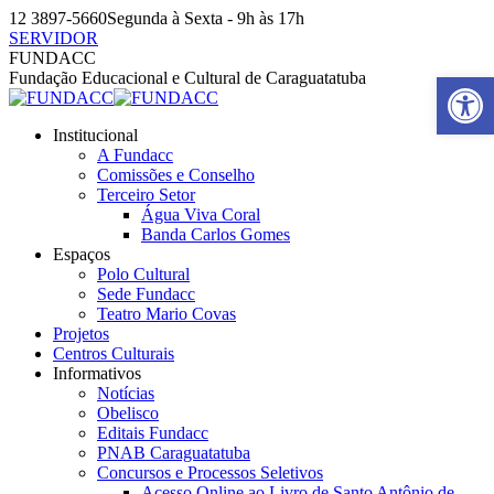
Pular
12 3897-5660
Segunda à Sexta - 9h às 17h
para
SERVIDOR
o
Facebook
Instagram
YouTube
FUNDACC
conteúdo
page
page
page
Barra de Ferr
Fundação Educacional e Cultural de Caraguatatuba
opens
opens
opens
in
in
in
Institucional
new
new
new
A Fundacc
window
window
window
Comissões e Conselho
Terceiro Setor
Água Viva Coral
Banda Carlos Gomes
Espaços
Polo Cultural
Sede Fundacc
Teatro Mario Covas
Projetos
Centros Culturais
Informativos
Notícias
Obelisco
Editais Fundacc
PNAB Caraguatatuba
Concursos e Processos Seletivos
Acesso Online ao Livro de Santo Antônio de