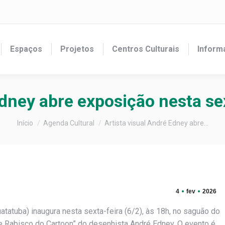
Espaços
Projetos
Centros Culturais
Inform
 Edney abre exposição nesta s
Você está aqui:
Início
Agenda Cultural
Artista visual André Edney abre…
4
fev
2026
tatuba) inaugura nesta sexta-feira (6/2), às 18h, no saguão do
o e Rabisco do Cartoon” do desenhista André Edney. O evento é