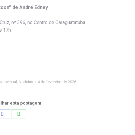
toon” de André Edney
 Cruz, nº 396, no Centro de Caraguatatuba
às 17h
diovisual
,
Notícias
4 de fevereiro de 2026
lhar esta postagem
Share
Share
on
on
Facebook
WhatsApp