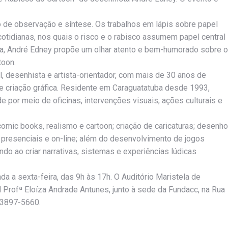
o de observação e síntese. Os trabalhos em lápis sobre papel
tidianas, nos quais o risco e o rabisco assumem papel central
bra, André Edney propõe um olhar atento e bem-humorado sobre o
toon.
l, desenhista e artista-orientador, com mais de 30 anos de
l e criação gráfica. Residente em Caraguatatuba desde 1993,
 por meio de oficinas, intervenções visuais, ações culturais e
comic books, realismo e cartoon; criação de caricaturas; desenho
s presenciais e on-line; além do desenvolvimento de jogos
do ao criar narrativas, sistemas e experiências lúdicas
da a sexta-feira, das 9h às 17h. O Auditório Maristela de
al Profª Eloíza Andrade Antunes, junto à sede da Fundacc, na Rua
) 3897-5660.