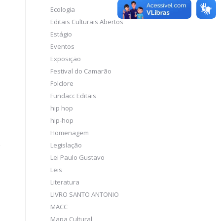
Ecologia
Editais Culturais Abertos
Estágio
Eventos
Exposição
Festival do Camarão
Folclore
Fundacc Editais
hip hop
hip-hop
Homenagem
Legislação
Lei Paulo Gustavo
Leis
Literatura
LIVRO SANTO ANTONIO
MACC
Mapa Cultural