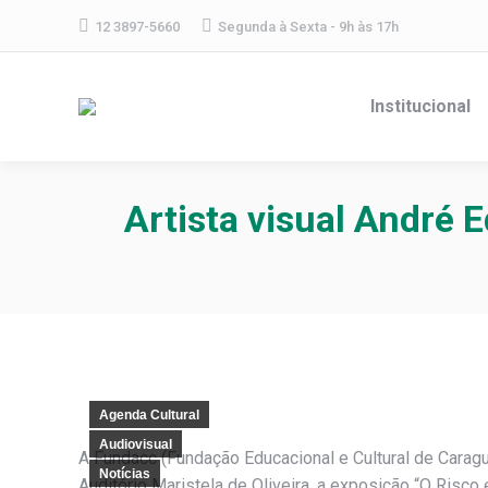
12 3897-5660
Segunda à Sexta - 9h às 17h
Institucional
Artista visual André
Agenda Cultural
Audiovisual
A Fundacc (Fundação Educacional e Cultural de Caragua
Notícias
Auditório Maristela de Oliveira, a exposição “O Risc