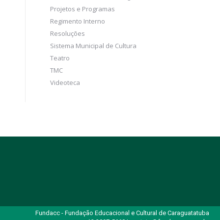
Projetos e Programas
Regimento Interno
Resoluções
Sistema Municipal de Cultura
Teatro
TMC
Videoteca
Fundacc - Fundação Educacional e Cultural de Caraguatatuba