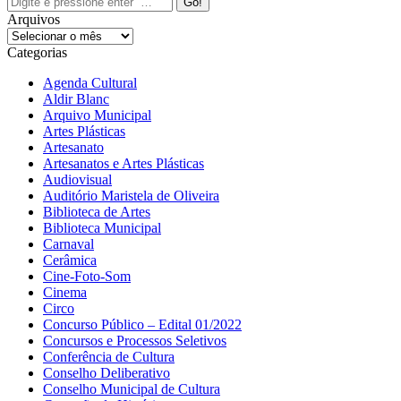
Arquivos
Arquivos
Categorias
Agenda Cultural
Aldir Blanc
Arquivo Municipal
Artes Plásticas
Artesanato
Artesanatos e Artes Plásticas
Audiovisual
Auditório Maristela de Oliveira
Biblioteca de Artes
Biblioteca Municipal
Carnaval
Cerâmica
Cine-Foto-Som
Cinema
Circo
Concurso Público – Edital 01/2022
Concursos e Processos Seletivos
Conferência de Cultura
Conselho Deliberativo
Conselho Municipal de Cultura