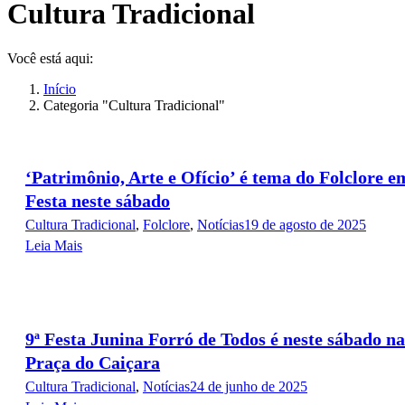
page
page
page
Cultura Tradicional
opens
opens
opens
in
in
in
new
new
new
Você está aqui:
window
window
window
Início
Categoria "Cultura Tradicional"
‘Patrimônio, Arte e Ofício’ é tema do Folclore e
Festa neste sábado
Cultura Tradicional
,
Folclore
,
Notícias
19 de agosto de 2025
Leia Mais
9ª Festa Junina Forró de Todos é neste sábado na
Praça do Caiçara
Cultura Tradicional
,
Notícias
24 de junho de 2025