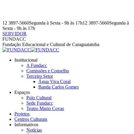
Pular
para
o
conteúdo
12 3897-5660
Segunda à Sexta - 9h às 17h
12 3897-5660
Segunda à
Sexta - 9h às 17h
SERVIDOR
Facebook
Instagram
YouTube
Facebook
Instagram
YouTube
FUNDACC
page
page
page
page
page
page
Fundação Educacional e Cultural de Caraguatatuba
opens
opens
opens
opens
opens
opens
in
in
in
in
in
in
Institucional
new
new
new
new
new
new
A Fundacc
window
window
window
window
window
window
Comissões e Conselho
Terceiro Setor
Água Viva Coral
Banda Carlos Gomes
Espaços
Polo Cultural
Sede Fundacc
Teatro Mario Covas
Projetos
Centros Culturais
Informativos
Notícias