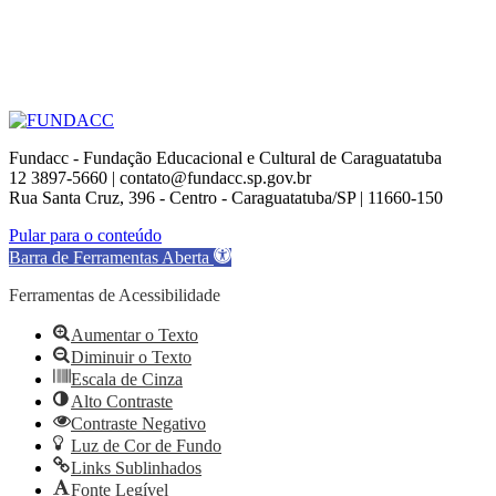
Fundacc - Fundação Educacional e Cultural de Caraguatatuba
12 3897-5660 | contato@fundacc.sp.gov.br
Rua Santa Cruz, 396 - Centro - Caraguatatuba/SP | 11660-150
Go
Pular para o conteúdo
to
Barra de Ferramentas Aberta
Top
Ferramentas de Acessibilidade
Aumentar o Texto
Diminuir o Texto
Escala de Cinza
Alto Contraste
Contraste Negativo
Luz de Cor de Fundo
Links Sublinhados
Fonte Legível