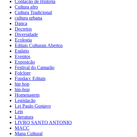
Contação de História
Cultura afro
Cultura Tradicional
cultura urbana
Dança
Decretos
Diversidade
Ecologia
Editais Culturais Abertos
Estágio
Eventos
Exposição
Festival do Camarão
Folclore
Fundacc Editais
hip hop
hip-hop
Homenagem
Legislação
Lei Paulo Gustavo
Leis
Literatura
LIVRO SANTO ANTONIO
MACC
Mapa Cultural