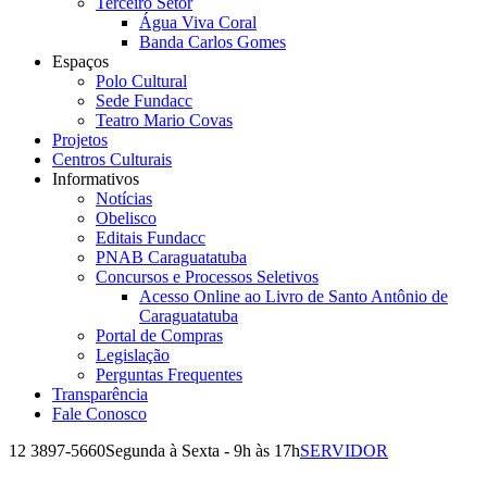
Terceiro Setor
Água Viva Coral
Banda Carlos Gomes
Espaços
Polo Cultural
Sede Fundacc
Teatro Mario Covas
Projetos
Centros Culturais
Informativos
Notícias
Obelisco
Editais Fundacc
PNAB Caraguatatuba
Concursos e Processos Seletivos
Acesso Online ao Livro de Santo Antônio de
Caraguatatuba
Portal de Compras
Legislação
Perguntas Frequentes
Transparência
Fale Conosco
12 3897-5660
Segunda à Sexta - 9h às 17h
SERVIDOR
Facebook
Instagram
YouTube