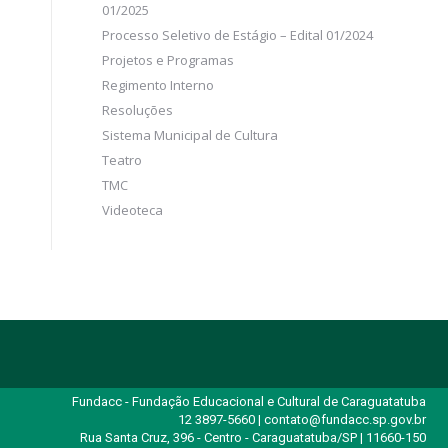
01/2025
Processo Seletivo de Estágio – Edital 01/2024
Projetos e Programas
Regimento Interno
Resoluções
Sistema Municipal de Cultura
Teatro
TMC
Videoteca
Fundacc - Fundação Educacional e Cultural de Caraguatatuba
12 3897-5660 | contato@fundacc.sp.gov.br
Rua Santa Cruz, 396 - Centro - Caraguatatuba/SP | 11660-150