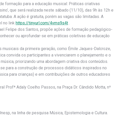
 de formação para a educação musical: Práticas criativas
ino’, que será realizada neste sábado (11/10), das 9h às 12h e
atuba. A ação é gratuita, porém as vagas são limitadas. A
l no link
https://tinyurl.com/4vms9s4t
.
fael Felipe dos Santos, propõe ações de formação pedagógico-
onhecer ou aprofundar-se em práticas coletivas de educação
s musicais da primeira geração, como Émile Jaques-Dalcroze,
ática convida os participantes a vivenciarem o planejamento e o
e música, priorizando uma abordagem criativa dos conteúdos.
se para a construção de processos didáticos inspirados no
sica para crianças) e em contribuições de outros educadores
ral Profª Adaly Coelho Passos, na Praça Dr. Cândido Motta, nº
nesp, na linha de pesquisa Música, Epistemologia e Cultura.