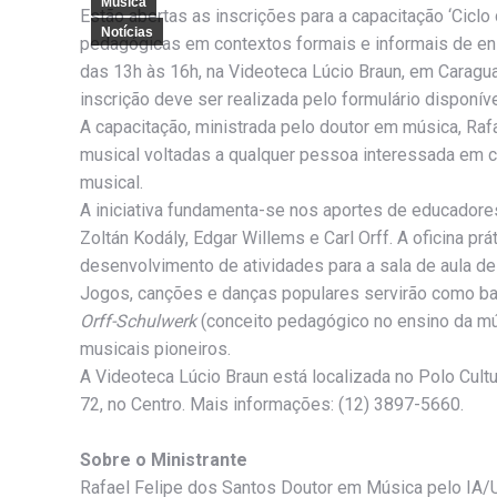
Música
Estão abertas as inscrições para a capacitação ‘Ciclo
Notícias
pedagógicas em contextos formais e informais de ens
das 13h às 16h, na Videoteca Lúcio Braun, em Caraguat
inscrição deve ser realizada pelo formulário disponíve
A capacitação, ministrada pelo doutor em música, Ra
musical voltadas a qualquer pessoa interessada em c
musical.
A iniciativa fundamenta-se nos aportes de educadore
Zoltán Kodály, Edgar Willems e Carl Orff. A oficina pr
desenvolvimento de atividades para a sala de aula d
Jogos, canções e danças populares servirão como ba
Orff-Schulwerk
(conceito pedagógico no ensino da mú
musicais pioneiros.
A Videoteca Lúcio Braun está localizada no Polo Cultu
72, no Centro. Mais informações: (12) 3897-5660.
Sobre o Ministrante
Rafael Felipe dos Santos Doutor em Música pelo IA/U