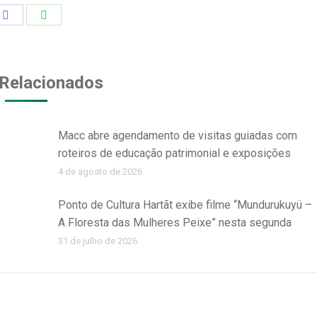
Share
Share
on
on
Facebook
WhatsApp
Relacionados
Macc abre agendamento de visitas guiadas com
roteiros de educação patrimonial e exposições
4 de agosto de 2026
Ponto de Cultura Hartãt exibe filme “Mundurukuyü –
A Floresta das Mulheres Peixe” nesta segunda
31 de julho de 2026