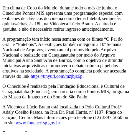
Em clima de Copa do Mundo, durante todo o mês de junho, o
Cineclube Pontos MIS apresenta uma programação especial com
exibições de clássicos do cinema com o tema futebol, sempre às
quintas-feiras, às 18h, na Videoteca Lúcio Braun. A entrada é
gratuita, e não é necessário retirar ingresso antecipadamente.
A programação tem início nesta semana com os filmes “O Pai do
Gol” e “Futebóis”. As exibições também integram a 10ª Semana
Nacional de Arquivos, evento anual promovido pelo Arquivo
Nacional e realizado em Caraguatatuba por meio do Arquivo
Municipal Arino Sant’Ana de Barros, com o objetivo de difundir
iniciativas arquivísticas e promover o debate sobre o papel dos
arquivos na sociedade. A programação completa pode ser acessada
através do link
https://tinyurl.com/mzjbjz6p
.
O Cineclube é realizado pela Fundação Educacional e Cultural de
Caraguatatuba (Fundacc), em parceria com o Pontos MIS, programa
do Museu da Imagem e do Som de São Paulo.
A Videoteca Lúcio Braun está localizada no Polo Cultural Prof.ª
Adaly Coelho Passos, na Rua Dr. Paul Harris, nº 1107, Praça do
Caiçara, Centro. Mais informações pelo telefone (12) 3897-5660 ou
no site
www.fundacc.sp.gov.br
.