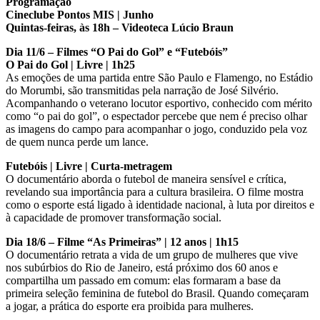
Programação
Cineclube Pontos MIS | Junho
Quintas-feiras, às 18h – Videoteca Lúcio Braun
Dia
11/6 – Filmes “O Pai do Gol” e “Futebóis”
O Pai do Gol | Livre | 1h25
As emoções de uma partida entre São Paulo e Flamengo, no Estádio
do Morumbi, são transmitidas pela narração de José Silvério.
Acompanhando o veterano locutor esportivo, conhecido com mérito
como “o pai do gol”, o espectador percebe que nem é preciso olhar
as imagens do campo para acompanhar o jogo, conduzido pela voz
de quem nunca perde um lance.
Futebóis | Livre | Curta-metragem
O documentário aborda o futebol de maneira sensível e crítica,
revelando sua importância para a cultura brasileira. O filme mostra
como o esporte está ligado à identidade nacional, à luta por direitos e
à capacidade de promover transformação social.
Dia 18/6 – Filme “As Primeiras” | 12 anos | 1h15
O documentário retrata a vida de um grupo de mulheres que vive
nos subúrbios do Rio de Janeiro, está próximo dos 60 anos e
compartilha um passado em comum: elas formaram a base da
primeira seleção feminina de futebol do Brasil. Quando começaram
a jogar, a prática do esporte era proibida para mulheres.