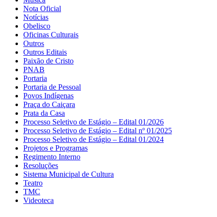
Nota Oficial
Notícias
Obelisco
Oficinas Culturais
Outros
Outros Editais
Paixão de Cristo
PNAB
Portaria
Portaria de Pessoal
Povos Indígenas
Praça do Caiçara
Prata da Casa
Processo Seletivo de Estágio – Edital 01/2026
Processo Seletivo de Estágio – Edital nº 01/2025
Processo Seletivo de Estágio – Edital 01/2024
Projetos e Programas
Regimento Interno
Resoluções
Sistema Municipal de Cultura
Teatro
TMC
Videoteca