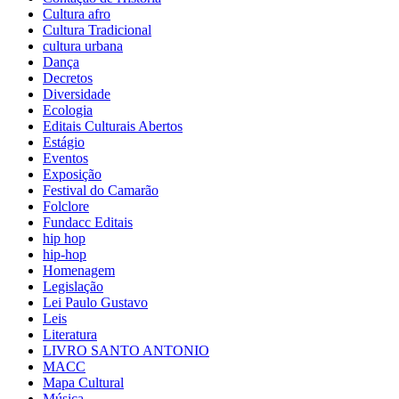
Cultura afro
Cultura Tradicional
cultura urbana
Dança
Decretos
Diversidade
Ecologia
Editais Culturais Abertos
Estágio
Eventos
Exposição
Festival do Camarão
Folclore
Fundacc Editais
hip hop
hip-hop
Homenagem
Legislação
Lei Paulo Gustavo
Leis
Literatura
LIVRO SANTO ANTONIO
MACC
Mapa Cultural
Música