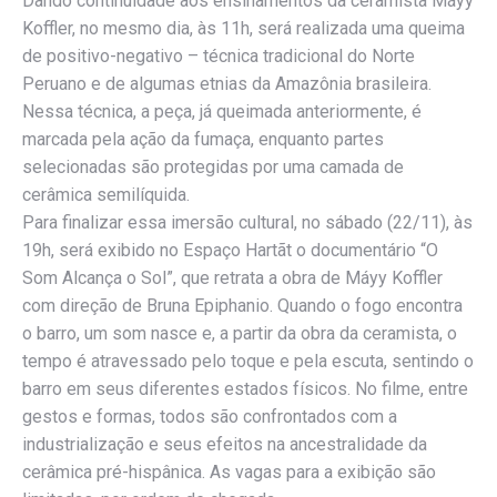
Dando continuidade aos ensinamentos da ceramista Máyy
Koffler, no mesmo dia, às 11h, será realizada uma queima
de positivo-negativo – técnica tradicional do Norte
Peruano e de algumas etnias da Amazônia brasileira.
Nessa técnica, a peça, já queimada anteriormente, é
marcada pela ação da fumaça, enquanto partes
selecionadas são protegidas por uma camada de
cerâmica semilíquida.
Para finalizar essa imersão cultural, no sábado (22/11), às
19h, será exibido no Espaço Hartãt o documentário “O
Som Alcança o Sol”, que retrata a obra de Máyy Koffler
com direção de Bruna Epiphanio. Quando o fogo encontra
o barro, um som nasce e, a partir da obra da ceramista, o
tempo é atravessado pelo toque e pela escuta, sentindo o
barro em seus diferentes estados físicos. No filme, entre
gestos e formas, todos são confrontados com a
industrialização e seus efeitos na ancestralidade da
cerâmica pré-hispânica. As vagas para a exibição são