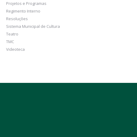
Projetos e Programas
Regimento Interno
Resoluções
Sistema Municipal de Cultura
Teatro
TMC
Videoteca