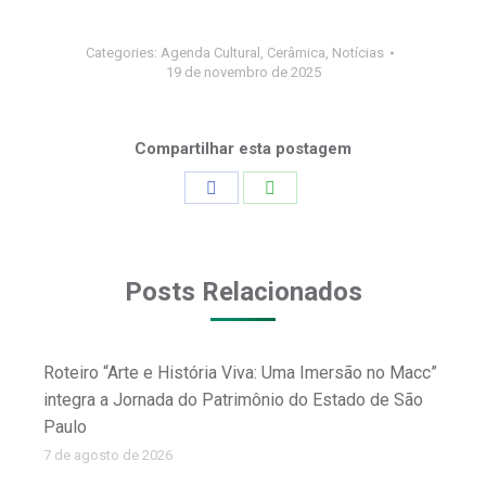
Categories:
Agenda Cultural
,
Cerâmica
,
Notícias
19 de novembro de 2025
Compartilhar esta postagem
Share
Share
on
on
Facebook
WhatsApp
Posts Relacionados
Roteiro “Arte e História Viva: Uma Imersão no Macc”
integra a Jornada do Patrimônio do Estado de São
Paulo
7 de agosto de 2026