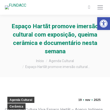
Search:
Barra de Fer
Espaço Hartãt promove imersão
cultural com exposição, queima
cerâmica e documentário nesta
semana
Você está aqui:
Início
Agenda Cultural
Espaço Hartãt promove imersão cultural…
Agenda Cultural
19
nov
2025
Cerâmica
O Ponto de Cultura Viva Espaço Hartãt – Acervo Indígena,