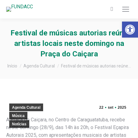
Search:
Barra de Fer
Festival de músicas autorias reúne
artistas locais neste domingo na
Praça do Caiçara
Você está aqui:
Início
Agenda Cultural
Festival de músicas autorias reúne…
Agenda Cultural
22
set
2025
Música
A Praça do Caiçara, no Centro de Caraguatatuba, recebe
Notícias
neste domingo (28/9), das 14h às 20h, o Festival Eçapira
Autorais 2025, com apresentações musicais de artistas