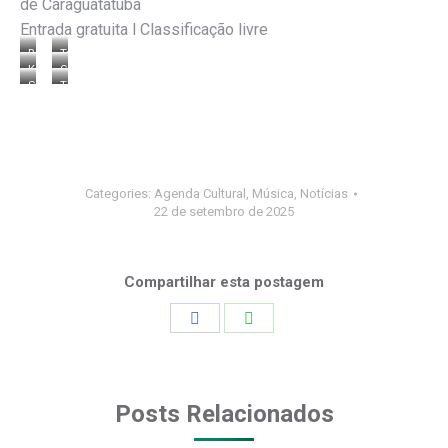
de Caraguatatuba
Entrada gratuita l Classificação livre
Ronald
Talia
Kayla
Gustavo
RP
Armani
Sr.
The
Makena
Maré
Bamba
Warning
Club
Categories:
Agenda Cultural
,
Música
,
Notícias
22 de setembro de 2025
Compartilhar esta postagem
Share
Share
on
on
Facebook
WhatsApp
Posts Relacionados