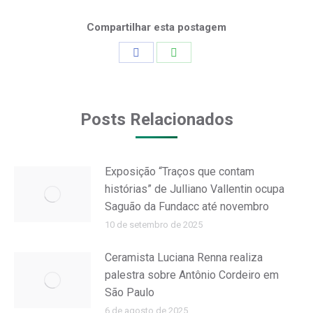
Compartilhar esta postagem
Share
Share
on
on
Facebook
WhatsApp
Posts Relacionados
Exposição “Traços que contam
histórias” de Julliano Vallentin ocupa
Saguão da Fundacc até novembro
10 de setembro de 2025
Ceramista Luciana Renna realiza
palestra sobre Antônio Cordeiro em
São Paulo
6 de agosto de 2025