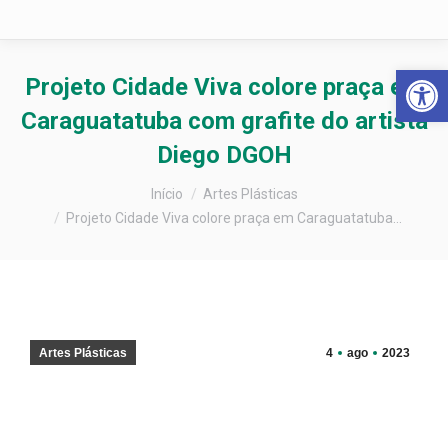
Barra de Fer
Projeto Cidade Viva colore praça em
Caraguatatuba com grafite do artista
Diego DGOH
Você está aqui:
Início
Artes Plásticas
Projeto Cidade Viva colore praça em Caraguatatuba…
Artes Plásticas
4
ago
2023