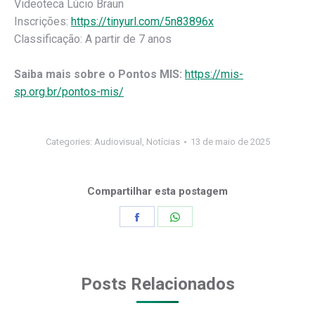
Videoteca Lúcio Braun
Inscrições:
https://tinyurl.com/5n83896x
Classificação: A partir de 7 anos
Saiba mais sobre o Pontos MIS:
https://mis-
sp.org.br/pontos-mis/
Categories:
Audiovisual
,
Notícias
13 de maio de 2025
Compartilhar esta postagem
Share
Share
on
on
Facebook
WhatsApp
Posts Relacionados