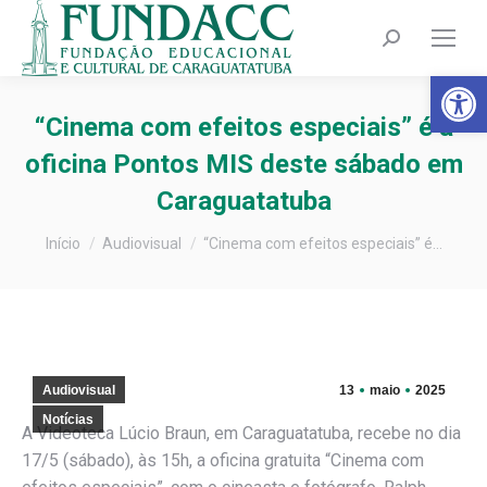
Search:
Barra de Fer
“Cinema com efeitos especiais” é a
oficina Pontos MIS deste sábado em
Caraguatatuba
Você está aqui:
Início
Audiovisual
“Cinema com efeitos especiais” é…
Audiovisual
13
maio
2025
Notícias
A Videoteca Lúcio Braun, em Caraguatatuba, recebe no dia
17/5 (sábado), às 15h, a oficina gratuita “Cinema com