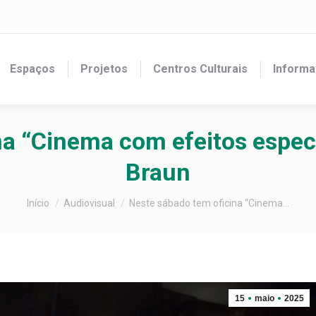
Espaços
Projetos
Centros Culturais
Informa
na “Cinema com efeitos especi
Braun
Você está aqui:
Início
Audiovisual
Neste sábado tem oficina “Cinema…
15
maio
2025