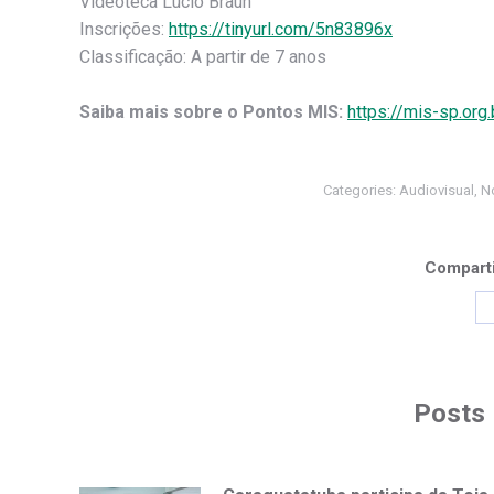
Videoteca Lúcio Braun
Inscrições:
https://tinyurl.com/5n83896x
Classificação: A partir de 7 anos
Saiba mais sobre o Pontos MIS:
https://mis-sp.org
Categories:
Audiovisual
,
No
Comparti
Posts 