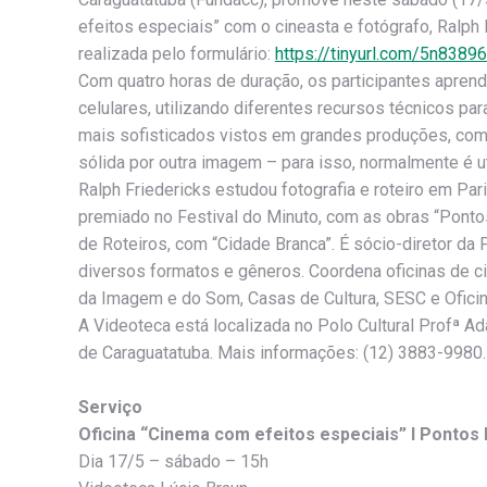
efeitos especiais” com o cineasta e fotógrafo, Ralph 
realizada pelo formulário:
https://tinyurl.com/5n8389
Com quatro horas de duração, os participantes apre
celulares, utilizando diferentes recursos técnicos par
mais sofisticados vistos em grandes produções, co
sólida por outra imagem – para isso, normalmente é u
Ralph Friedericks estudou fotografia e roteiro em Pari
premiado no Festival do Minuto, com as obras “Pontos
de Roteiros, com “Cidade Branca”. É sócio-diretor d
diversos formatos e gêneros. Coordena oficinas de 
da Imagem e do Som, Casas de Cultura, SESC e Oficina
A Videoteca está localizada no Polo Cultural Profª Ad
de Caraguatatuba. Mais informações: (12) 3883-9980.
Serviço
Oficina “Cinema com efeitos especiais” l Pontos
Dia 17/5 – sábado – 15h