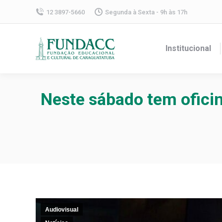
12 3897-5660
Segunda à Sexta - 9h às 17h
Institucional
Neste sábado tem ofici
Audiovisual