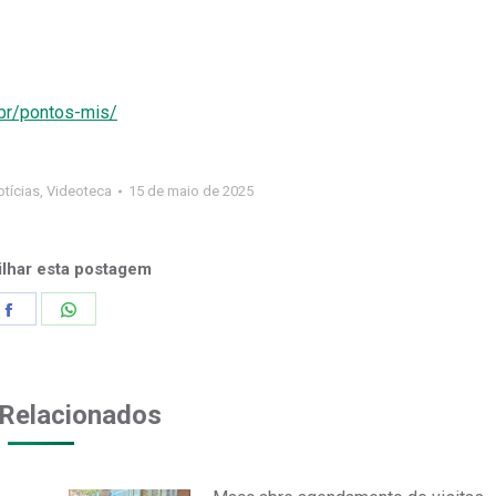
.br/pontos-mis/
tícias
,
Videoteca
15 de maio de 2025
lhar esta postagem
Share
Share
on
on
Facebook
WhatsApp
Relacionados