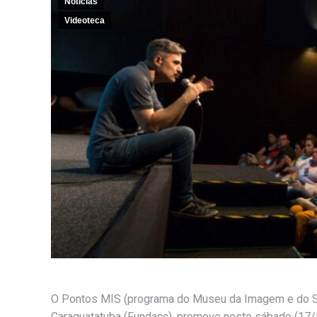
Notícias
Videoteca
O Pontos MIS (programa do Museu da Imagem e do So
Caraguatatuba (Fundacc), promove neste sábado (17/5)