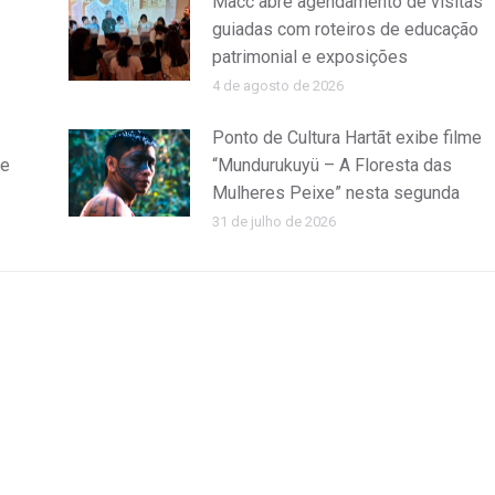
Macc abre agendamento de visitas
guiadas com roteiros de educação
patrimonial e exposições
4 de agosto de 2026
Ponto de Cultura Hartãt exibe filme
de
“Mundurukuyü – A Floresta das
Mulheres Peixe” nesta segunda
31 de julho de 2026