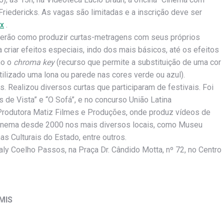
Friedericks. As vagas são limitadas e a inscrição deve ser
6x
.
nderão como produzir curtas-metragens com seus próprios
a criar efeitos especiais, indo dos mais básicos, até os efeitos
mo o
chroma key
(recurso que permite a substituição de uma cor
tilizado uma lona ou parede nas cores verde ou azul).
s. Realizou diversos curtas que participaram de festivais. Foi
 de Vista” e “O Sofá”, e no concurso União Latina
a Produtora Matiz Filmes e Produções, onde produz vídeos de
cinema desde 2000 nos mais diversos locais, como Museu
s Culturais do Estado, entre outros.
aly Coelho Passos, na Praça Dr. Cândido Motta, nº 72, no Centro
 MIS