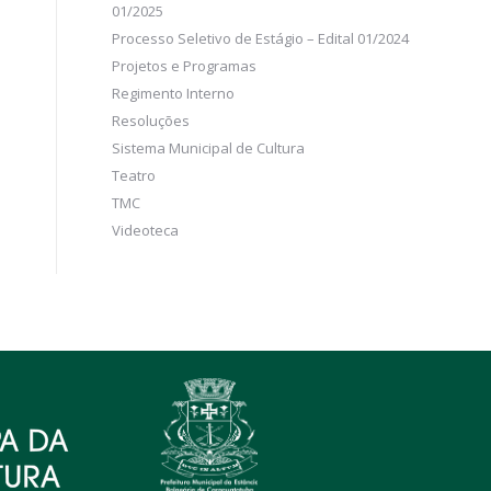
01/2025
Processo Seletivo de Estágio – Edital 01/2024
Projetos e Programas
Regimento Interno
Resoluções
Sistema Municipal de Cultura
Teatro
TMC
Videoteca