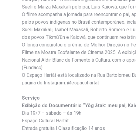
Sueli e Maiza Maxakali pelo pai, Luis Kaiowá, que foi 
O filme acompanha a jornada para reencontrar o pai,
pelos povos indígenas no Brasil contemporâneo, inclu
Sueli Maxakali, Isabel Maxakali, Roberto Romero e Lui
dos povos Tikmũ’ũn e Kaiowá, que continuam resistindo
O longa conquistou o prêmio de Melhor Direção no Fe
Filme na Mostra Ecofalante de Cinema 2025. A exibiçã
Nacional Aldir Blanc de Fomento à Cultura, com o apo
(Fundacc).
O Espaço Hartãt está localizado na Rua Bartolomeu Bu
página do Instagram: @espacohartat
Serviço
Exibição do Documentário “Yõg ãtak: meu pai, Ka
Dia 19/7 – sábado – às 19h
Espaço Cultural Hartãt
Entrada gratuita l Classificação 14 anos