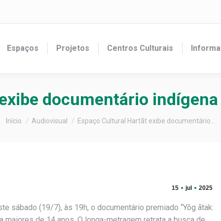
Espaços
Projetos
Centros Culturais
Informa
 exibe documentário indígen
Você está aqui:
Início
Audiovisual
Espaço Cultural Hartãt exibe documentário…
15
jul
2025
ste sábado (19/7), às 19h, o documentário premiado “Yõg ãtak:
ara maiores de 14 anos. O longa-metragem retrata a busca de