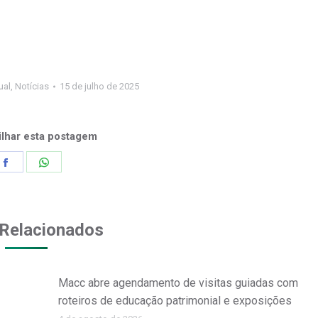
ual
,
Notícias
15 de julho de 2025
lhar esta postagem
Share
Share
on
on
Facebook
WhatsApp
Relacionados
Macc abre agendamento de visitas guiadas com
roteiros de educação patrimonial e exposições