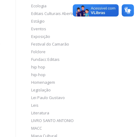
Ecologia
Editais Culturais Abertos
Estágio
Eventos
Exposição
Festival do Camarão
Folclore
Fundacc Editais
hip hop
hip-hop
Homenagem
Legislação
Lei Paulo Gustavo
Leis
Literatura
LIVRO SANTO ANTONIO
MACC
Mapa Cultural