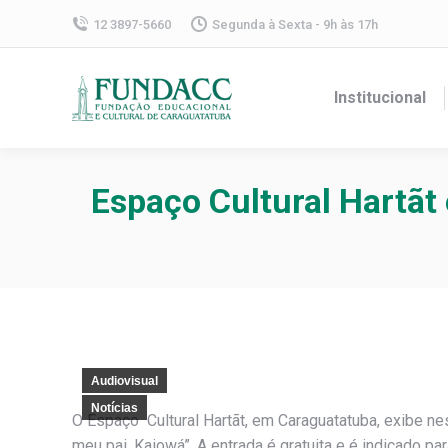
12 3897-5660
Segunda à Sexta - 9h às 17h
Institucional
Espaço Cultural Hartãt
Audiovisual
Notícias
O Espaço Cultural Hartãt, em Caraguatatuba, exibe ne
meu pai, Kaiowá”. A entrada é gratuita e é indicado p