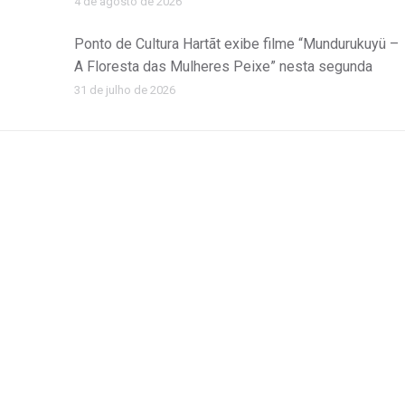
4 de agosto de 2026
Ponto de Cultura Hartãt exibe filme “Mundurukuyü –
A Floresta das Mulheres Peixe” nesta segunda
31 de julho de 2026