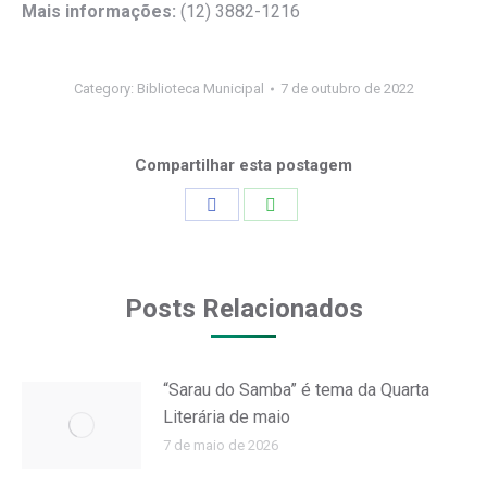
Mais informações:
(12) 3882-1216
Category:
Biblioteca Municipal
7 de outubro de 2022
Compartilhar esta postagem
Share
Share
on
on
Facebook
WhatsApp
Posts Relacionados
“Sarau do Samba” é tema da Quarta
Literária de maio
7 de maio de 2026