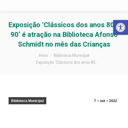
Barra de Fer
Exposição ‘Clássicos dos anos 80 e
90’ é atração na Biblioteca Afonso
Schmidt no mês das Crianças
Você está aqui:
Início
Biblioteca Municipal
Exposição ‘Clássicos dos anos 80…
Biblioteca Municipal
7
out
2022