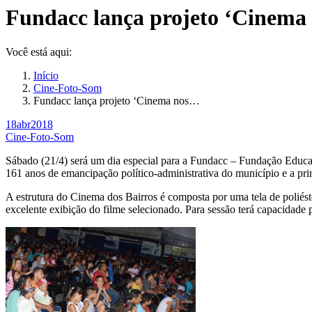
page
page
page
Fundacc lança projeto ‘Cinema 
opens
opens
opens
in
in
in
new
new
new
Você está aqui:
window
window
window
Início
Cine-Foto-Som
Fundacc lança projeto ‘Cinema nos…
18
abr
2018
Cine-Foto-Som
Sábado (21/4) será um dia especial para a Fundacc – Fundação Educac
161 anos de emancipação político-administrativa do município e a pri
A estrutura do Cinema dos Bairros é composta por uma tela de poliéste
excelente exibição do filme selecionado. Para sessão terá capacidade