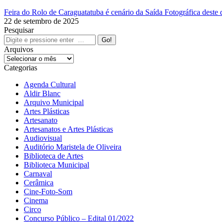
Feira do Rolo de Caraguatatuba é cenário da Saída Fotográfica deste
22 de setembro de 2025
Pesquisar
Search:
Arquivos
Arquivos
Categorias
Agenda Cultural
Aldir Blanc
Arquivo Municipal
Artes Plásticas
Artesanato
Artesanatos e Artes Plásticas
Audiovisual
Auditório Maristela de Oliveira
Biblioteca de Artes
Biblioteca Municipal
Carnaval
Cerâmica
Cine-Foto-Som
Cinema
Circo
Concurso Público – Edital 01/2022