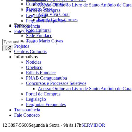
Comissões e Conselho
Acesso Online ao Livro de Santo Antônio de Cara
Terceiro Setor
Portal de Compras
Água Viva Coral
Legislação
Banda Carlos Gomes
Perguntas Frequentes
Espaços
Transparência
Polo Cultural
Fale Conosco
Sede Fundacc
Teatro Mario Covas
Search:
Projetos
Centros Culturais
Informativos
Notícias
Obelisco
Editais Fundacc
PNAB Caraguatatuba
Concursos e Processos Seletivos
Acesso Online ao Livro de Santo Antônio de Cara
Portal de Compras
Legislação
Perguntas Frequentes
Transparência
Fale Conosco
12 3897-5660
Segunda à Sexta - 9h às 17h
SERVIDOR
Facebook
Instagram
YouTube