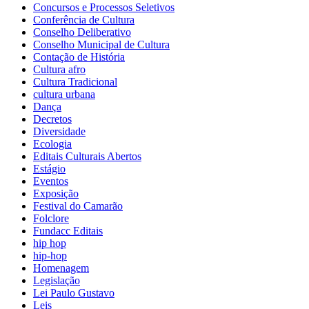
Concursos e Processos Seletivos
Conferência de Cultura
Conselho Deliberativo
Conselho Municipal de Cultura
Contação de História
Cultura afro
Cultura Tradicional
cultura urbana
Dança
Decretos
Diversidade
Ecologia
Editais Culturais Abertos
Estágio
Eventos
Exposição
Festival do Camarão
Folclore
Fundacc Editais
hip hop
hip-hop
Homenagem
Legislação
Lei Paulo Gustavo
Leis