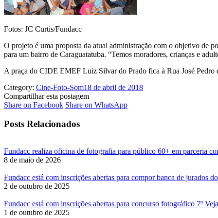
Fotos: JC Curtis/Fundacc
O projeto é uma proposta da atual administração com o objetivo de pop
para um bairro de Caraguatatuba. “Temos moradores, crianças e adulto
A praça do CIDE EMEF Luiz Silvar do Prado fica à Rua José Pedro d
Category:
Cine-Foto-Som
18 de abril de 2018
Compartilhar esta postagem
Share
Share
Share on Facebook
Share on WhatsApp
on
on
Facebook
WhatsApp
Posts Relacionados
Fundacc realiza oficina de fotografia para público 60+ em parceria 
8 de maio de 2026
Fundacc está com inscrições abertas para compor banca de jurados d
2 de outubro de 2025
Fundacc está com inscrições abertas para concurso fotográfico 7º Vej
1 de outubro de 2025