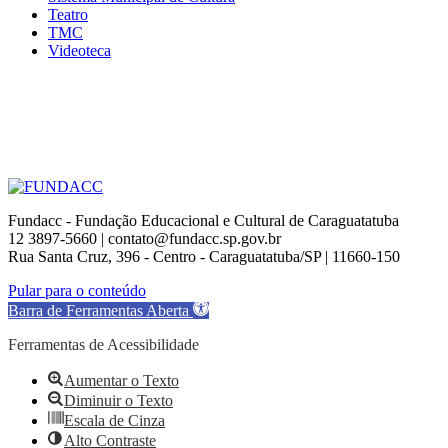
Teatro
TMC
Videoteca
Fundacc - Fundação Educacional e Cultural de Caraguatatuba
12 3897-5660 | contato@fundacc.sp.gov.br
Rua Santa Cruz, 396 - Centro - Caraguatatuba/SP | 11660-150
Go
Pular para o conteúdo
to
Barra de Ferramentas Aberta
Top
Ferramentas de Acessibilidade
Aumentar o Texto
Diminuir o Texto
Escala de Cinza
Alto Contraste