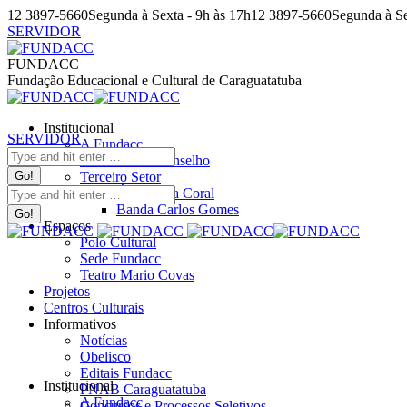
Pular
12 3897-5660
Segunda à Sexta - 9h às 17h
12 3897-5660
Segunda à Se
para
SERVIDOR
o
Facebook
Instagram
YouTube
Facebook
Instagram
YouTube
conteúdo
page
page
page
page
page
page
FUNDACC
opens
opens
opens
opens
opens
opens
Fundação Educacional e Cultural de Caraguatatuba
in
in
in
in
in
in
new
new
new
new
new
new
Institucional
window
window
window
window
window
window
SERVIDOR
A Fundacc
Search:
Comissões e Conselho
Terceiro Setor
Search:
Água Viva Coral
Banda Carlos Gomes
Espaços
Polo Cultural
Sede Fundacc
Teatro Mario Covas
Projetos
Centros Culturais
Informativos
Notícias
Obelisco
Editais Fundacc
Institucional
PNAB Caraguatatuba
A Fundacc
Concursos e Processos Seletivos