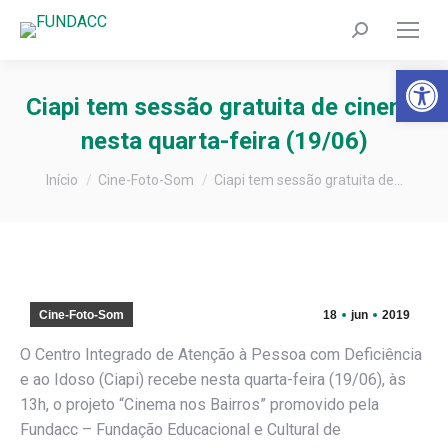
Search:
Barra de Fer
Ciapi tem sessão gratuita de cinema
nesta quarta-feira (19/06)
Você está aqui:
Início
Cine-Foto-Som
Ciapi tem sessão gratuita de…
Cine-Foto-Som
18
jun
2019
O Centro Integrado de Atenção à Pessoa com Deficiência
e ao Idoso (Ciapi) recebe nesta quarta-feira (19/06), às
13h, o projeto “Cinema nos Bairros” promovido pela
Fundacc – Fundação Educacional e Cultural de