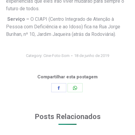
experiências que eles irão viver mudarão para sempre o
futuro de todos.
Serviço –
O CIAPI (Centro Integrado de Atenção à
Pessoa com Deficiência e ao Idoso) fica na Rua Jorge
Burihan, nº 10, Jardim Jaqueira (atrás da Rodoviária).
Category:
Cine-Foto-Som
18 de junho de 2019
Compartilhar esta postagem
Share
Share
on
on
Facebook
WhatsApp
Posts Relacionados