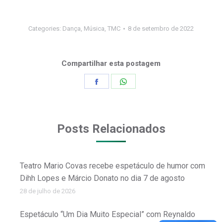
Categories:
Dança
,
Música
,
TMC
8 de setembro de 2022
Compartilhar esta postagem
Share
Share
on
on
Facebook
WhatsApp
Posts Relacionados
Teatro Mario Covas recebe espetáculo de humor com
Dihh Lopes e Márcio Donato no dia 7 de agosto
28 de julho de 2026
Espetáculo “Um Dia Muito Especial” com Reynaldo