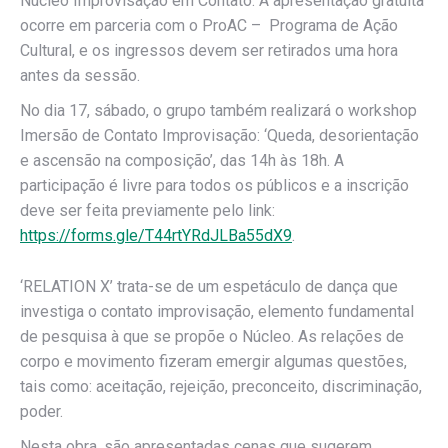
Núcleo Improvisação em Contato. A apresentação gratuita
ocorre em parceria com o ProAC – Programa de Ação
Cultural, e os ingressos devem ser retirados uma hora
antes da sessão.
No dia 17, sábado, o grupo também realizará o workshop
Imersão de Contato Improvisação: ‘Queda, desorientação
e ascensão na composição’, das 14h às 18h. A
participação é livre para todos os públicos e a inscrição
deve ser feita previamente pelo link:
https://forms.gle/T44rtYRdJLBa55dX9
.
‘RELATION X’ trata-se de um espetáculo de dança que
investiga o contato improvisação, elemento fundamental
de pesquisa à que se propõe o Núcleo. As relações de
corpo e movimento fizeram emergir algumas questões,
tais como: aceitação, rejeição, preconceito, discriminação,
poder.
Nesta obra, são apresentadas cenas que sugerem