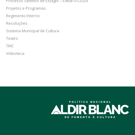
Processo Seletivo de Estágio – Edital 01/2024
Projetos e Programas
Regimento Interno
Resoluções
Sistema Municipal de Cultura
Teatro
TMC
Videoteca