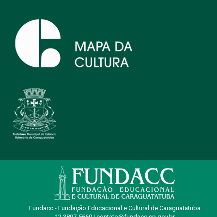
Fundacc - Fundação Educacional e Cultural de Caraguatatuba
12 3897-5660 | contato@fundacc.sp.gov.br