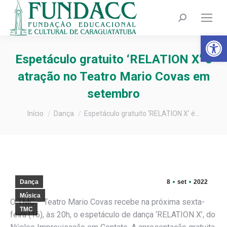
Search:
Barra de Fer
Espetáculo gratuito ‘RELATION X’ é
atração no Teatro Mario Covas em
setembro
Você está aqui:
Início
Dança
Espetáculo gratuito ‘RELATION X’ é…
Dança
8
set
2022
Música
O TMC – Teatro Mario Covas recebe na próxima sexta-
TMC
feira (16), às 20h, o espetáculo de dança ‘RELATION X’, do