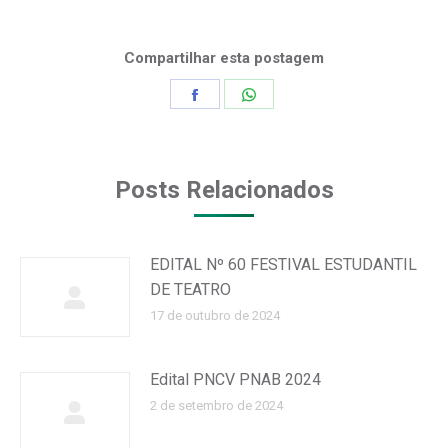
Compartilhar esta postagem
Share
Share
on
on
Facebook
WhatsApp
Posts Relacionados
EDITAL Nº 60 FESTIVAL ESTUDANTIL
DE TEATRO
17 de outubro de 2024
Edital PNCV PNAB 2024
2 de setembro de 2024