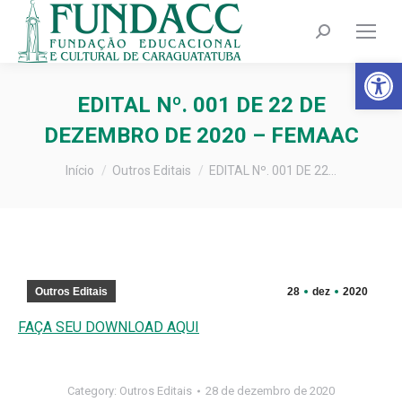
Search:
Barra de Fer
EDITAL Nº. 001 DE 22 DE
DEZEMBRO DE 2020 – FEMAAC
Você está aqui:
Início
Outros Editais
EDITAL Nº. 001 DE 22…
Outros Editais
28
dez
2020
FAÇA SEU DOWNLOAD AQUI
Category:
Outros Editais
28 de dezembro de 2020