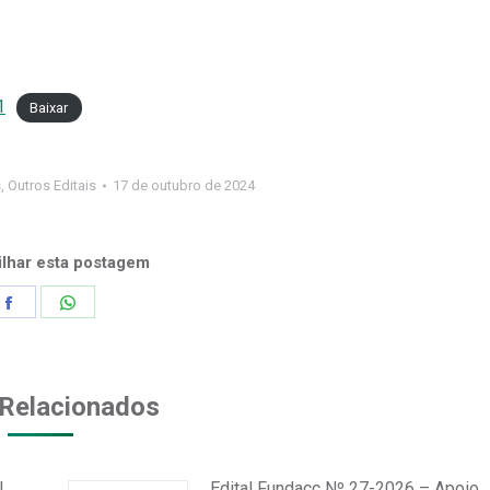
1
Baixar
s
,
Outros Editais
17 de outubro de 2024
lhar esta postagem
Share
Share
on
on
Facebook
WhatsApp
Relacionados
l
Edital Fundacc Nº 27-2026 – Apoio