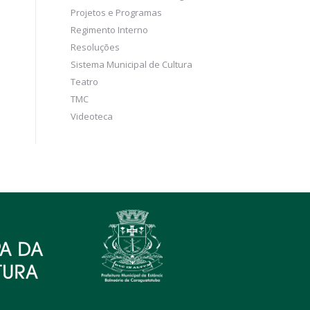
Projetos e Programas
Regimento Interno
Resoluções
Sistema Municipal de Cultura
Teatro
TMC
Videoteca