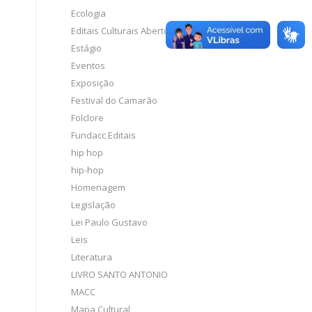
Ecologia
Editais Culturais Abertos
Estágio
Eventos
Exposição
Festival do Camarão
Folclore
Fundacc Editais
hip hop
hip-hop
Homenagem
Legislação
Lei Paulo Gustavo
Leis
Literatura
LIVRO SANTO ANTONIO
MACC
Mapa Cultural