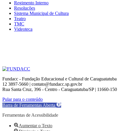
Regimento Interno
Resoluções
Sistema Municipal de Cultura
Teatro
TMC
Videoteca
Fundacc - Fundação Educacional e Cultural de Caraguatatuba
12 3897-5660 | contato@fundacc.sp.gov.br
Rua Santa Cruz, 396 - Centro - Caraguatatuba/SP | 11660-150
Go
Pular para o conteúdo
to
Barra de Ferramentas Aberta
Top
Ferramentas de Acessibilidade
Aumentar o Texto