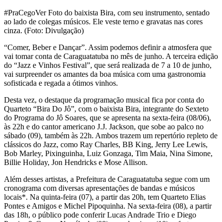
#PraCegoVer Foto do baixista Bira, com seu instrumento, sentado
ao lado de colegas músicos. Ele veste terno e gravatas nas cores
cinza. (Foto: Divulgação)
“Comer, Beber e Dançar”. Assim podemos definir a atmosfera que
vai tomar conta de Caraguatatuba no mês de junho. A terceira edição
do “Jazz e Vinhos Festival”, que será realizada de 7 a 10 de junho,
vai surpreender os amantes da boa música com uma gastronomia
sofisticada e regada a ótimos vinhos.
Desta vez, o destaque da programação musical fica por conta do
Quarteto “Bira Do Jô”, com o baixista Bira, integrante do Sexteto
do Programa do Jô Soares, que se apresenta na sexta-feira (08/06),
às 22h e do cantor americano J.J. Jackson, que sobe ao palco no
sábado (09), também às 22h. Ambos trazem um repertório repleto de
clássicos do Jazz, como Ray Charles, BB King, Jerry Lee Lewis,
Bob Marley, Pixinguinha, Luiz Gonzaga, Tim Maia, Nina Simone,
Billie Holiday, Jon Hendricks e Mose Allison.
Além desses artistas, a Prefeitura de Caraguatatuba segue com um
cronograma com diversas apresentações de bandas e músicos
locais*. Na quinta-feira (07), a partir das 20h, tem Quarteto Elias
Pontes e Amigos e Michel Pipoquinha. Na sexta-feira (08), a partir
das 18h, o público pode conferir Lucas Andrade Trio e Diego