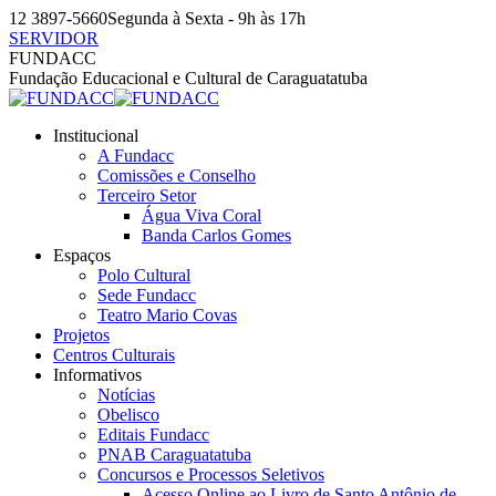
Pular
12 3897-5660
Segunda à Sexta - 9h às 17h
para
SERVIDOR
o
Facebook
Instagram
YouTube
FUNDACC
conteúdo
page
page
page
Fundação Educacional e Cultural de Caraguatatuba
opens
opens
opens
in
in
in
Institucional
new
new
new
A Fundacc
window
window
window
Comissões e Conselho
Terceiro Setor
Água Viva Coral
Banda Carlos Gomes
Espaços
Polo Cultural
Sede Fundacc
Teatro Mario Covas
Projetos
Centros Culturais
Informativos
Notícias
Obelisco
Editais Fundacc
PNAB Caraguatatuba
Concursos e Processos Seletivos
Acesso Online ao Livro de Santo Antônio de