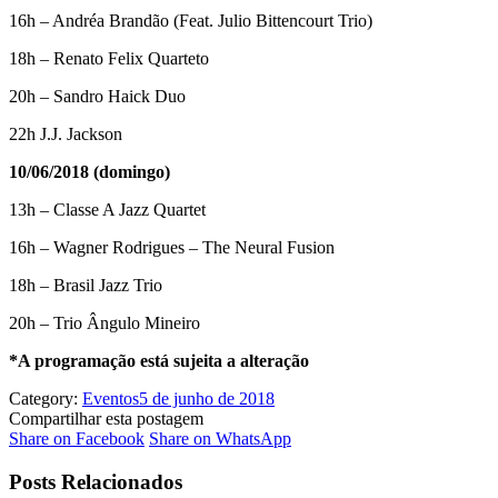
16h – Andréa Brandão (Feat. Julio Bittencourt Trio)
18h – Renato Felix Quarteto
20h – Sandro Haick Duo
22h J.J. Jackson
10/06/2018 (domingo)
13h – Classe A Jazz Quartet
16h – Wagner Rodrigues – The Neural Fusion
18h – Brasil Jazz Trio
20h – Trio Ângulo Mineiro
*A programação está sujeita a alteração
Category:
Eventos
5 de junho de 2018
Compartilhar esta postagem
Share
Share
Share on Facebook
Share on WhatsApp
on
on
Facebook
WhatsApp
Posts Relacionados