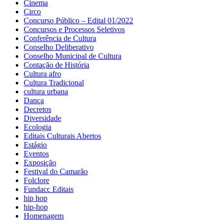
Cinema
Circo
Concurso Público – Edital 01/2022
Concursos e Processos Seletivos
Conferência de Cultura
Conselho Deliberativo
Conselho Municipal de Cultura
Contação de História
Cultura afro
Cultura Tradicional
cultura urbana
Dança
Decretos
Diversidade
Ecologia
Editais Culturais Abertos
Estágio
Eventos
Exposição
Festival do Camarão
Folclore
Fundacc Editais
hip hop
hip-hop
Homenagem