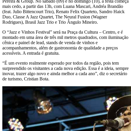
Pereira & Group. No sábado (09) e no domingo (10), a festa começa
mais cedo, a partir das 13h, com Luana Mascari, Andréa Brandão
(feat. Julio Bittencourt Trio), Renato Felix Quarteto, Sandro Haick
Duo, Classe A Jazz Quartet, The Neural Fusion (Wagner
Rodrigues), Brasil Jazz Trio e Trio Ângulo Mineiro.
O “Jazz e Vinhos Festival” será na Praça da Cultura – Centro, e é
montado em uma área de três mil metros quadrados, com iluminação
cênica e painel de lead, stands de venda de vinhos e
acompanhamentos, além de gastronomia de qualidade a preços
acessíveis. A entrada é gratuita.
“É um evento realmente esperado por todos da região, pois tem
surpreendido os visitantes a cada nova edição. Essa é a ideia, sempre
inovar, trazer algo novo e ainda melhor a cada ano”, diz o secretário
de turismo, Cristian Bota.