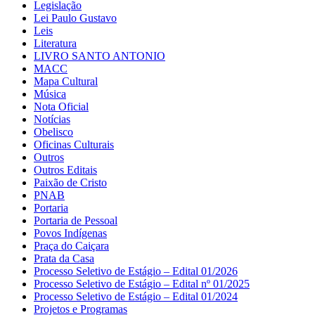
Legislação
Lei Paulo Gustavo
Leis
Literatura
LIVRO SANTO ANTONIO
MACC
Mapa Cultural
Música
Nota Oficial
Notícias
Obelisco
Oficinas Culturais
Outros
Outros Editais
Paixão de Cristo
PNAB
Portaria
Portaria de Pessoal
Povos Indígenas
Praça do Caiçara
Prata da Casa
Processo Seletivo de Estágio – Edital 01/2026
Processo Seletivo de Estágio – Edital nº 01/2025
Processo Seletivo de Estágio – Edital 01/2024
Projetos e Programas