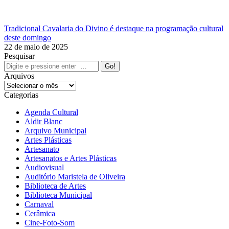
Tradicional Cavalaria do Divino é destaque na programação cultural
deste domingo
22 de maio de 2025
Pesquisar
Search:
Arquivos
Arquivos
Categorias
Agenda Cultural
Aldir Blanc
Arquivo Municipal
Artes Plásticas
Artesanato
Artesanatos e Artes Plásticas
Audiovisual
Auditório Maristela de Oliveira
Biblioteca de Artes
Biblioteca Municipal
Carnaval
Cerâmica
Cine-Foto-Som