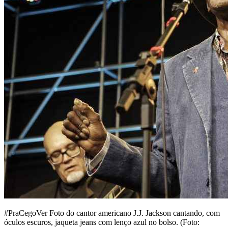
#PraCegoVer Foto do cantor americano J.J. Jackson cantando, com
óculos escuros, jaqueta jeans com lenço azul no bolso. (Foto: