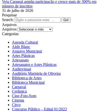
Veja Caraguá amplia participação e cresce mais de 300% em
número de inscritos
31 de julho de 2026
Pesquisar
Search:
Arquivos
Arquivos
Categorias
Agenda Cultural
Aldir Blanc
Arquivo Municipal
Artes Plásticas
Artesanato
Artesanatos e Artes Plásticas
Audiovisual
Auditório Maristela de Oliveira
Biblioteca de Artes
Biblioteca Municipal
Carnaval
Cerâmica
Cine-Foto-Som
Cinema
Circo
Concurso Público – Edital 01/2022