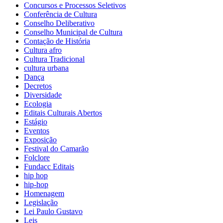
Concursos e Processos Seletivos
Conferência de Cultura
Conselho Deliberativo
Conselho Municipal de Cultura
Contação de História
Cultura afro
Cultura Tradicional
cultura urbana
Dança
Decretos
Diversidade
Ecologia
Editais Culturais Abertos
Estágio
Eventos
Exposição
Festival do Camarão
Folclore
Fundacc Editais
hip hop
hip-hop
Homenagem
Legislação
Lei Paulo Gustavo
Leis