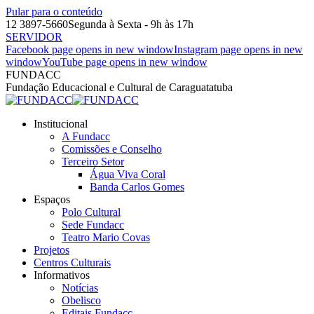
Pular para o conteúdo
12 3897-5660
Segunda à Sexta - 9h às 17h
SERVIDOR
Facebook page opens in new window
Instagram page opens in new
window
YouTube page opens in new window
FUNDACC
Fundação Educacional e Cultural de Caraguatatuba
Institucional
A Fundacc
Comissões e Conselho
Terceiro Setor
Água Viva Coral
Banda Carlos Gomes
Espaços
Polo Cultural
Sede Fundacc
Teatro Mario Covas
Projetos
Centros Culturais
Informativos
Notícias
Obelisco
Editais Fundacc