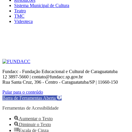
Resoluções
Sistema Municipal de Cultura
Teatro
TMC
Videoteca
Fundacc - Fundação Educacional e Cultural de Caraguatatuba
12 3897-5660 | contato@fundacc.sp.gov.br
Rua Santa Cruz, 396 - Centro - Caraguatatuba/SP | 11660-150
Go
Pular para o conteúdo
to
Barra de Ferramentas Aberta
Top
Ferramentas de Acessibilidade
Aumentar o Texto
Diminuir o Texto
Escala de Cinza