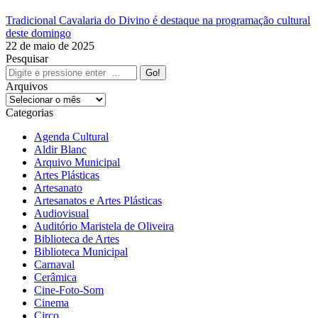
Tradicional Cavalaria do Divino é destaque na programação cultural
deste domingo
22 de maio de 2025
Pesquisar
Search:
Arquivos
Arquivos
Categorias
Agenda Cultural
Aldir Blanc
Arquivo Municipal
Artes Plásticas
Artesanato
Artesanatos e Artes Plásticas
Audiovisual
Auditório Maristela de Oliveira
Biblioteca de Artes
Biblioteca Municipal
Carnaval
Cerâmica
Cine-Foto-Som
Cinema
Circo