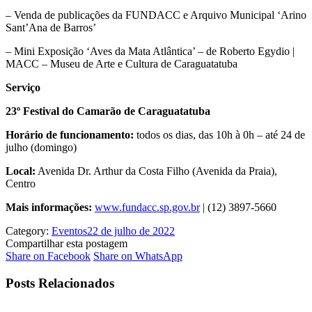
– Venda de publicações da FUNDACC e Arquivo Municipal ‘Arino
Sant’Ana de Barros’
– Mini Exposição ‘Aves da Mata Atlântica’ – de Roberto Egydio |
MACC – Museu de Arte e Cultura de Caraguatatuba
Serviço
23º Festival do Camarão de Caraguatatuba
Horário de funcionamento:
todos os dias, das 10h à 0h – até 24 de
julho (domingo)
Local:
Avenida Dr. Arthur da Costa Filho (Avenida da Praia),
Centro
Mais informações:
www.fundacc.sp.gov.br
| (12) 3897-5660
Category:
Eventos
22 de julho de 2022
Compartilhar esta postagem
Share
Share
Share on Facebook
Share on WhatsApp
on
on
Facebook
WhatsApp
Posts Relacionados