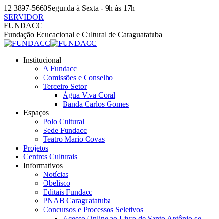
Pular
12 3897-5660
Segunda à Sexta - 9h às 17h
para
SERVIDOR
o
Facebook
Instagram
YouTube
FUNDACC
conteúdo
page
page
page
Fundação Educacional e Cultural de Caraguatatuba
opens
opens
opens
in
in
in
Institucional
new
new
new
A Fundacc
window
window
window
Comissões e Conselho
Terceiro Setor
Água Viva Coral
Banda Carlos Gomes
Espaços
Polo Cultural
Sede Fundacc
Teatro Mario Covas
Projetos
Centros Culturais
Informativos
Notícias
Obelisco
Editais Fundacc
PNAB Caraguatatuba
Concursos e Processos Seletivos
Acesso Online ao Livro de Santo Antônio de