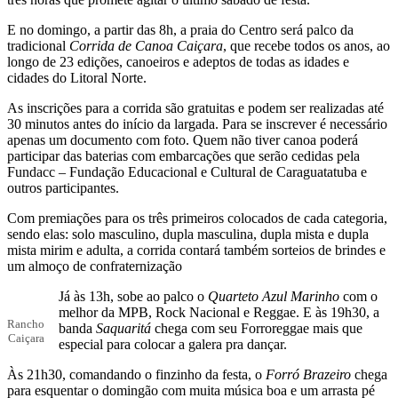
E no domingo, a partir das 8h, a praia do Centro será palco da
tradicional
Corrida de Canoa Caiçara
, que recebe todos os anos, ao
longo de 23 edições, canoeiros e adeptos de todas as idades e
cidades do Litoral Norte.
As inscrições para a corrida são gratuitas e podem ser realizadas até
30 minutos antes do início da largada. Para se inscrever é necessário
apenas um documento com foto. Quem não tiver canoa poderá
participar das baterias com embarcações que serão cedidas pela
Fundacc – Fundação Educacional e Cultural de Caraguatatuba e
outros participantes.
Com premiações para os três primeiros colocados de cada categoria,
sendo elas: solo masculino, dupla masculina, dupla mista e dupla
mista mirim e adulta, a corrida contará também sorteios de brindes e
um almoço de confraternização
Já às 13h, sobe ao palco o
Quarteto Azul Marinho
com o
melhor da MPB, Rock Nacional e Reggae. E às 19h30, a
Rancho
banda
Saquaritá
chega com seu Forroreggae mais que
Caiçara
especial para colocar a galera pra dançar.
Às 21h30, comandando o finzinho da festa, o
Forró Brazeiro
chega
para esquentar o domingão com muita música boa e um arrasta pé