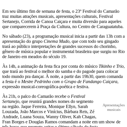
Em seu último fim de semana de festa, o 23º Festival do Camarão
traz muitas atrações musicais, apresentações culturais, Festival
Sertanejo, Corrida de Canoa Caiçara e muita diversão para aqueles
que comparecerem à Praça da Cultura, no Centro de Caraguatatuba.
No sábado (23), a programação musical inicia a partir das 13h com a
apresentação do grupo
Cinema Mudo
, que com todo seu gingado
trará ao público interpretações de grandes sucessos do chorinho,
gênero de música popular e instrumental brasileira que surgiu no Rio
de Janeiro em meados do século 19.
Às 14h, a animação da festa fica por conta do músico
Tikinho e Trio
,
que trará ao festival o melhor do samba e do pagode para colocar
todo mundo pra dançar. À noite, a partir das 19h30, quem comanda
a festa é o
Mestre Pedrinho com o Grupo de Fandango Caiçara
,
expressão musical-coreográfica-poética e festiva.
Às 21h, o palco do Camarão recebe o
Festival
Sertanejo
, que reunirá grandes nomes do segmento
Apresentações
na região. Jaque Ferreira, Monique Ellyn, Sarah
musicais
Louzada, João Marcos e Vinícius, Bárbara Reis, Zé
Andrade, Luana Souza, Wanny Oliver, Kah Chagas,
Fran Borges e Douglas Ramos comandam a noite em um show de
três horas que promete agitar o último sábado de festa.