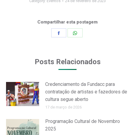
Category:
Eventos
24 de fevereiro de 2023
Compartilhar esta postagem
Share
Share
on
on
Facebook
WhatsApp
Posts Relacionados
Credenciamento da Fundacc para
contratação de artistas e fazedores de
cultura segue aberto
17 de março de 2026
Programação Cultural de Novembro
2025