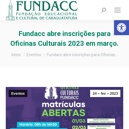
Search:
Barra de Fer
Fundacc abre inscrições para
Oficinas Culturais 2023 em março.
Você está aqui:
Início
Eventos
Fundacc abre inscrições para Oficinas…
Eventos
24
fev
2023