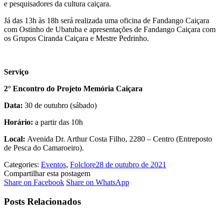
e pesquisadores da cultura caiçara.
Já das 13h às 18h será realizada uma oficina de Fandango Caiçara
com Ostinho de Ubatuba e apresentações de Fandango Caiçara com
os Grupos Ciranda Caiçara e Mestre Pedrinho.
Serviço
2° Encontro do Projeto Memória Caiçara
Data:
30 de outubro (sábado)
Horário:
a partir das 10h
Local:
Avenida Dr. Arthur Costa Filho, 2280 – Centro (Entreposto
de Pesca do Camaroeiro).
Categories:
Eventos
,
Folclore
28 de outubro de 2021
Compartilhar esta postagem
Share
Share
Share on Facebook
Share on WhatsApp
on
on
Facebook
WhatsApp
Posts Relacionados