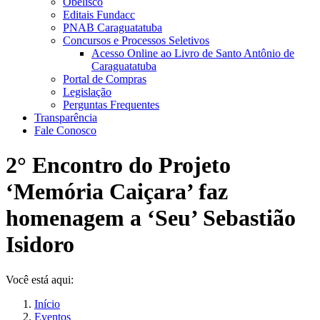
Obelisco
Editais Fundacc
PNAB Caraguatatuba
Concursos e Processos Seletivos
Acesso Online ao Livro de Santo Antônio de
Caraguatatuba
Portal de Compras
Legislação
Perguntas Frequentes
Transparência
Fale Conosco
2° Encontro do Projeto
‘Memória Caiçara’ faz
homenagem a ‘Seu’ Sebastião
Isidoro
Você está aqui:
Início
Eventos