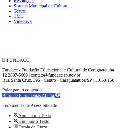
Resoluções
Sistema Municipal de Cultura
Teatro
TMC
Videoteca
Fundacc - Fundação Educacional e Cultural de Caraguatatuba
12 3897-5660 | contato@fundacc.sp.gov.br
Rua Santa Cruz, 396 - Centro - Caraguatatuba/SP | 11660-150
Go
Pular para o conteúdo
to
Barra de Ferramentas Aberta
Top
Ferramentas de Acessibilidade
Aumentar o Texto
Diminuir o Texto
Escala de Cinza