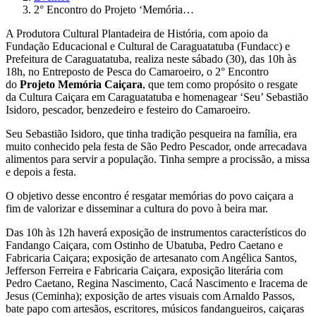
2° Encontro do Projeto ‘Memória…
A Produtora Cultural Plantadeira de História, com apoio da
Fundação Educacional e Cultural de Caraguatatuba (Fundacc) e
Prefeitura de Caraguatatuba, realiza neste sábado (30), das 10h às
18h, no Entreposto de Pesca do Camaroeiro, o 2° Encontro
do
Projeto Memória Caiçara
, que tem como propósito o resgate
da Cultura Caiçara em Caraguatatuba e homenagear ‘Seu’ Sebastião
Isidoro, pescador, benzedeiro e festeiro do Camaroeiro.
Seu Sebastião Isidoro, que tinha tradição pesqueira na família, era
muito conhecido pela festa de São Pedro Pescador, onde arrecadava
alimentos para servir a população. Tinha sempre a procissão, a missa
e depois a festa.
O objetivo desse encontro é resgatar memórias do povo caiçara a
fim de valorizar e disseminar a cultura do povo à beira mar.
Das 10h às 12h haverá exposição de instrumentos característicos do
Fandango Caiçara, com Ostinho de Ubatuba, Pedro Caetano e
Fabricaria Caiçara; exposição de artesanato com Angélica Santos,
Jefferson Ferreira e Fabricaria Caiçara, exposição literária com
Pedro Caetano, Regina Nascimento, Cacá Nascimento e Iracema de
Jesus (Ceminha); exposição de artes visuais com Arnaldo Passos,
bate papo com artesãos, escritores, músicos fandangueiros, caiçaras