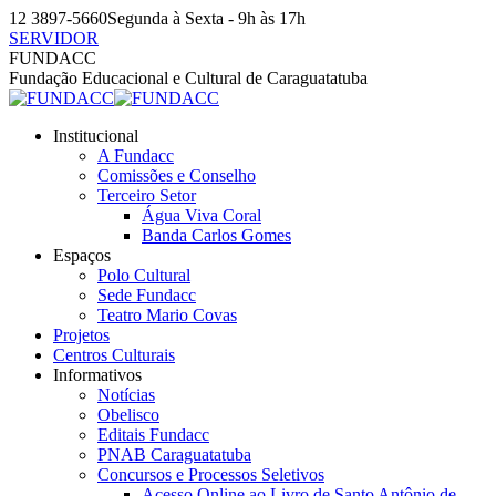
Pular
12 3897-5660
Segunda à Sexta - 9h às 17h
para
SERVIDOR
o
Facebook
Instagram
YouTube
FUNDACC
conteúdo
page
page
page
Fundação Educacional e Cultural de Caraguatatuba
opens
opens
opens
in
in
in
Institucional
new
new
new
A Fundacc
window
window
window
Comissões e Conselho
Terceiro Setor
Água Viva Coral
Banda Carlos Gomes
Espaços
Polo Cultural
Sede Fundacc
Teatro Mario Covas
Projetos
Centros Culturais
Informativos
Notícias
Obelisco
Editais Fundacc
PNAB Caraguatatuba
Concursos e Processos Seletivos
Acesso Online ao Livro de Santo Antônio de