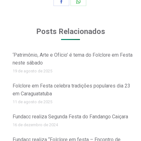
Share
Share
on
on
Facebook
WhatsApp
Posts Relacionados
‘Patrimônio, Arte e Ofício’ é tema do Folclore em Festa
neste sábado
19 de agosto de 2025
Folclore em Festa celebra tradições populares dia 23
em Caraguatatuba
11 de agosto de 2025
Fundacc realiza Segunda Festa do Fandango Caiçara
16 de dezembro de 2024
Fundacc realiza “Folclore em festa – Encontro de