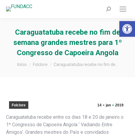
Search:
Barra de Fer
Caraguatatuba recebe no fim de
semana grandes mestres para 1º
Congresso de Capoeira Angola
Você está aqui:
Início
Folclore
Caraguatatuba recebe no fim de…
Folclore
14
jan
2019
Caraguatatuba recebe entre os dias 18 e 20 de janeiro o
1º Congresso de Capoeira Angola ‘ Vadiando Entre
Amigos’. Grandes mestres do País e convidados